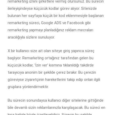
remarketing iznini şirketlere vermiş olursunuz. Bu sürecin
ilerleyişindeyse küçücük kodlar görev alıyor. Sitenizde
bulunan her sayfaya küçük bir kod eklenmesiyle başlanan
remarketing süreci, Google ADS ve Facebook gibi
remarketing yapmayı planladığınız reklam mecraları
aracılığıyla sizlere sunuluyor.
X bir kullanıcı size ait olan siteye giriş yapınca süreç
başlıyor. Remarketing ortağınız tarafından gelen bu
küçücük kodlar, ‘İzin ver’ kısmına tıklanıldığı takdirde
tarayıcıya anonim bir şekilde çerez bırakır. Bu çerezin
göreviyse ziyaretçinin hareketlerini takip edip onları ilgili
gruplara yönlendirmektir.
Bu sürecin sonundaysa kullanıcı diğer sitelerine gittiğinde
bile devamlı sizin reklamlarınızla karşılaşacak. Bu süreci en
kısa haliyle böyle özetleyebiliriz. Sürecin bu şekilde