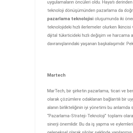
uygulamaların öncüleri oldu. Hayatı derinden e
teknoloji dönüşümünden pazarlama da doğrud
pazarlama teknolojisi
oluşumunda iki öneml
teknolojideki hızlı ilerlemeler olurken İkincisi
dijital tüketicideki hızlı değişim ve harcama a
davranışlarındaki yaşanan başkalaşımdır. P
Martech
MarTech, bir şirketin pazarlama, ticari ve ben
olarak çözümlere odaklanan bağlantılı bir uyg
alanın birlikteliğinin iyi yönetimi bu anlamd
“Pazarlama-Strateji-Teknoloji” toplamı olara
sinerji önemlidir. Bu da iş yapma ve eylemler
geleneksel olarak silolar şeklinde yapılanmış 