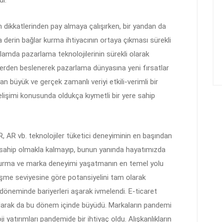
lan dikkatlerinden pay almaya çalışırken, bir yandan da
derin bağlar kurma ihtiyacının ortaya çıkması sürekli
amda pazarlama teknolojilerinin sürekli olarak
ilerden beslenerek pazarlama dünyasına yeni fırsatlar
an büyük ve gerçek zamanlı veriyi etkili-verimli bir
gelişimi konusunda oldukça kıymetli bir yere sahip
R, AR vb. teknolojiler tüketici deneyiminin en başından
sahip olmakla kalmayıp, bunun yanında hayatımızda
m kurma ve marka deneyimi yaşatmanın en temel yolu
eşme seviyesine göre potansiyelini tam olarak
öneminde bariyerleri aşarak ivmelendi. E-ticaret
ı olarak da bu dönem içinde büyüdü. Markaların pandemi
 yatırımları pandemide bir ihtiyaç oldu. Alışkanlıkların