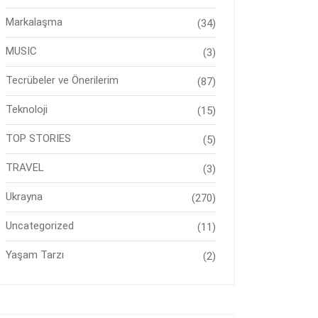
Markalaşma
(34)
MUSIC
(3)
Tecrübeler ve Önerilerim
(87)
Teknoloji
(15)
TOP STORIES
(5)
TRAVEL
(3)
Ukrayna
(270)
Uncategorized
(11)
Yaşam Tarzı
(2)