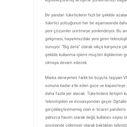
Bir yandan tüketicilerin hızlı bir şekilde aza
tüketici yolcuğunun her bir aşamasında daha 
yeni çözümler üretmeye yönlendiriyor. Bu anl
gelişmesi, hayatımızdaki yeni giren teknoloj
sunuyor. “Big data” olarak sıkça karşınıza çık
şekilde kullanma işlemi müşteri ilişkilerinin 
olmaya devam edecek.
Marka deneyimini farklı bir boyuta taşıyan V
sonuna kadar etki eden güce ve kapasiteye 
daha fazla yer alacak. Tüketicilere iletişi
teknolojiden ve inovasyondan geçer. Dijitall
gerçekleştirememiş olan e-ticaret pandemi d
yalnızca hacim olarak değil, kullanıcı sayıs
öncesinde çekimser olarak baktıkları teknoloji