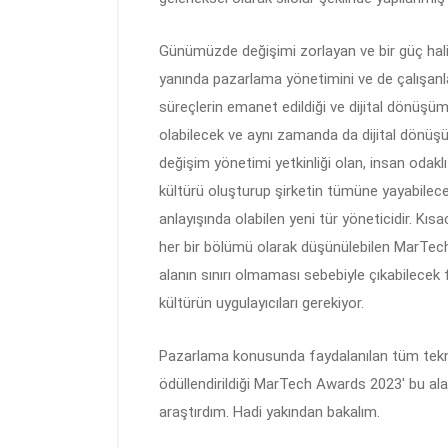
Günümüzde değişimi zorlayan ve bir güç halin
yanında pazarlama yönetimini ve de çalışanla
süreçlerin emanet edildiği ve dijital dönüş
olabilecek ve aynı zamanda da dijital dönüşümü
değişim yönetimi yetkinliği olan, insan odaklı d
kültürü oluşturup şirketin tümüne yayabilecek
anlayışında olabilen yeni tür yöneticidir. Kıs
her bir bölümü olarak düşünülebilen MarTech
alanın sınırı olmaması sebebiyle çıkabilecek fı
kültürün uygulayıcıları gerekiyor.
Pazarlama konusunda faydalanılan tüm teknoloj
ödüllendirildiği MarTech Awards 2023′ bu ala
araştırdım. Hadi yakından bakalım.