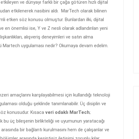
tkileyen ve dünyayı farklı bir çağa götüren hızlı dijital
an etkilenerek nasibini aldı. MarTech olarak bilinen
i etken söz konusu olmuştur. Bunlardan ilki, dijital
 ve en önemlisi ise, Y ve Z nesli olarak adlandırılan yeni
lışkanlıkları, alışveriş deneyimleri ve satın alma
eki Martech uygulaması nedir? Okumaya devam edelim.
zeri amaçlarını karşılayabilmesi için kullandığı teknoloji
ulaması olduğu şeklinde tanımlanabilir. Üç disiplin ve
a söz konusudur. Kısaca
veri odaklı MarTech
;
k bu üç bileşenin birlikteliği ve uyumunun yaratacağı
i arasında bir bağlantı kurulmasını hem de çalışanlar ve
bölümler arasında kesintisiz iletişimi zorunlu kılar.