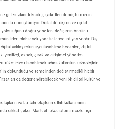
e gelen yıkıcı teknoloji, şirketleri dönüştürmenin
rını da dönüştürüyor. Dijital dönüşüm ve dijital
üm yolculuğunu doğru yöneten, değişimin öncüsü
n lideri olabilecek yöneticilerine ihtiyaç vardır. Bu;
ijital yaklaşımları uygulayabilme becerileri, dijital
, yenilikçi, esnek, çevik ve girişimci yönetim
aca tüketiciye ulaşabilmek adına kullanılan teknolojinin
’ in dokunduğu ve temelinden değiştirmediği hiçbir
rsatları da değerlendirebilecek yeni bir dijital kültür ve
ilerin ve bu teknolojilerin etkili kullanımının
nda dikkat çeker. Martech ekosistemini sizler için