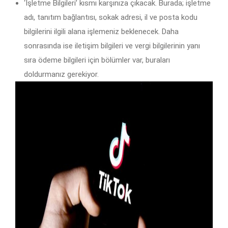
‘İşletme Bilgileri’ kısmı karşınıza çıkacak. Burada; işletme
adı, tanıtım bağlantısı, sokak adresi, il ve posta kodu
bilgilerini ilgili alana işlemeniz beklenecek. Daha
sonrasında ise iletişim bilgileri ve vergi bilgilerinin yanı
sıra ödeme bilgileri için bölümler var, buraları
doldurmanız gerekiyor.