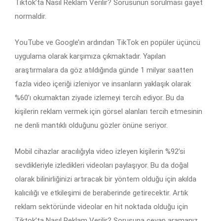
Tiktok’ta Nasıl Reklam Verilir? Sorusunun sorulması gayet
normaldir.
YouTube ve Google’ın ardından TikTok en popüler üçüncü
uygulama olarak karşımıza çıkmaktadır. Yapılan
araştırmalara da göz atıldığında günde 1 milyar saatten
fazla video içeriği izleniyor ve insanların yaklaşık olarak
%60’ı okumaktan ziyade izlemeyi tercih ediyor. Bu da
kişilerin reklam vermek için görsel alanları tercih etmesinin
ne denli mantıklı olduğunu gözler önüne seriyor.
Mobil cihazlar aracılığıyla video izleyen kişilerin %92’si
sevdikleriyle izledikleri videoları paylaşıyor. Bu da doğal
olarak bilinirliğinizi artıracak bir yöntem olduğu için akılda
kalıcılığı ve etkileşimi de beraberinde getirecektir. Artık
reklam sektöründe videolar en hit noktada olduğu için
Tiktok’ta Nasıl Reklam Verilir? Sorusuna cevap aramanız