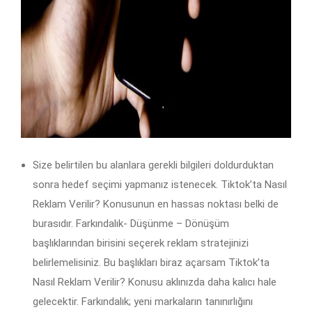
Size belirtilen bu alanlara gerekli bilgileri doldurduktan
sonra hedef seçimi yapmanız istenecek. Tiktok’ta Nasıl
Reklam Verilir? Konusunun en hassas noktası belki de
burasıdır. Farkındalık- Düşünme – Dönüşüm
başlıklarından birisini seçerek reklam stratejinizi
belirlemelisiniz. Bu başlıkları biraz açarsam Tiktok’ta
Nasıl Reklam Verilir? Konusu aklınızda daha kalıcı hale
gelecektir. Farkındalık; yeni markaların tanınırlığını