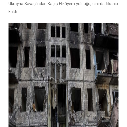
Ukrayna Savaşı’ndan Kaçış Hikâyem yolcuğu, sınırda tıkanıp
kaldı.