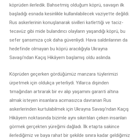
köprüden ilerledik. Bahsetmiş olduğum köprü, savaşın ilk
başladığı esnada kesinlikle kullanılabilecek vaziyette değildi.
Rus askerlerinin konuşlanarak sivilleri katlettiği ve taciz-
tecavüz gibi mide bulandırıcı olayların yaşandığı köprü, bu
sefer şansımıza çok daha güvenliydi. Hava saldırılarının da
hedefinde olmayan bu köprü aracılığıyla Ukrayna
Savaşı’ndan Kaçış Hikâyem başlamış oldu aslında.
Köprüden geçerken gördüğümüz manzara tüylerimizi
ürpetmek için oldukça yeterliydi. Yıllarca dişinden
tırnağından artırarak bir ev alıp yaşamını garanti altına
almak isteyen insanlara acımasızca davranan Rus
askerlerinden kurtulabilmek için Ukrayna Savaşı’ndan Kaçış
Hikâyem noktasında bizimle aynı sıkıntıları çeken insanları
görmek gerçekten yüreğimi dağladı. İlk etapta sakince
ilerlediğimiz ve baya rahat bir şekilde sınıra kadar geldiğimiz