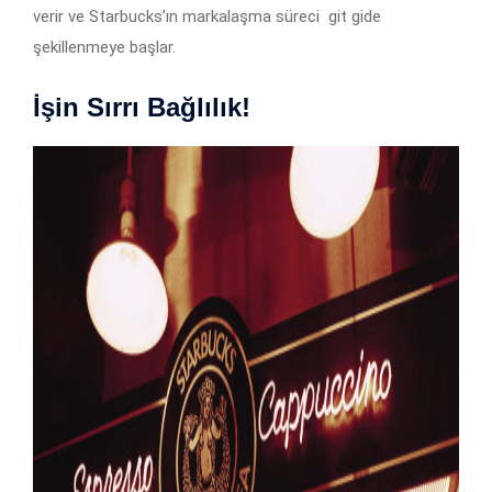
verir ve Starbucks’ın markalaşma süreci git gide
şekillenmeye başlar.
İşin Sırrı Bağlılık!