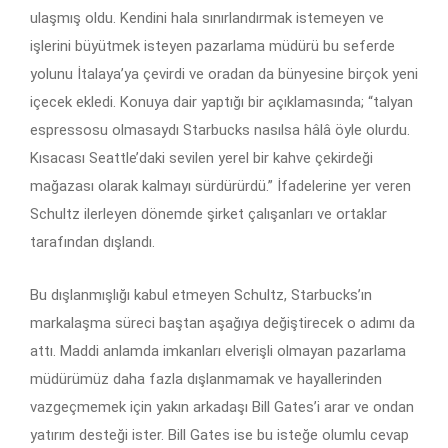
ulaşmış oldu. Kendini hala sınırlandırmak istemeyen ve
işlerini büyütmek isteyen pazarlama müdürü bu seferde
yolunu İtalaya’ya çevirdi ve oradan da bünyesine birçok yeni
içecek ekledi. Konuya dair yaptığı bir açıklamasında; “talyan
espressosu olmasaydı Starbucks nasılsa hâlâ öyle olurdu.
Kısacası Seattle’daki sevilen yerel bir kahve çekirdeği
mağazası olarak kalmayı sürdürürdü.” İfadelerine yer veren
Schultz ilerleyen dönemde şirket çalışanları ve ortaklar
tarafından dışlandı.
Bu dışlanmışlığı kabul etmeyen Schultz, Starbucks’ın
markalaşma süreci baştan aşağıya değiştirecek o adımı da
attı. Maddi anlamda imkanları elverişli olmayan pazarlama
müdürümüz daha fazla dışlanmamak ve hayallerinden
vazgeçmemek için yakın arkadaşı Bill Gates’i arar ve ondan
yatırım desteği ister. Bill Gates ise bu isteğe olumlu cevap