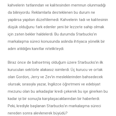
kahvelerin tatlarından ve kalitesinden memnun olunmadığı
da biliniyordu. Reklamlarla desteklenen bu durum ne
yapılırsa yapılsın düzeltilemedi. Kahvelerin tadı ve kalitesinin
düşük olduğunu fark edenler yeni bir lezzete sahip olmak
için zaten bekler haldelerdi. Bu durumda Starbucks’ın
markalaşma süreci konusunda aslında ihtiyaca yönelik bir
adım atıldığını kanıtlar nitelikteydi.
Biraz önce de bahsetmiş olduğum üzere Starbucks’ın ilk
kurucuları sektörle alakasız isimlerdi. Üç kurucu ve ortak
olan Gordon, Jerry ve Zev’in mesleklerinden bahsedecek
olursak; sırasıyla yazar, İngilizce öğretmeni ve edebiyat
mezunu olan bu arkadaşlar kredi çekerek bu işe girerken bu
kadar iyi bir sonuçla karşılaşacaklarından bir haberlerdi.
Peki, krediyle başlanan Starbucks’ın markalaşma süreci
nereden sonra alevlenerek büyüdü?