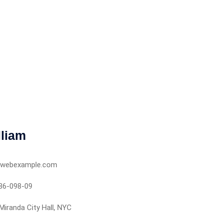
lliam
webexample.com
86-098-09
Miranda City Hall, NYC