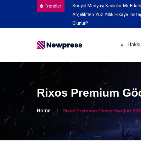
Sosyal Medyayı Kadınlar Mı, Erkek
Trendler
Arçelik’ten Yüz Yıllık Hikâye
Insta
Olunur?
Hakk
Rixos Premium Göce
Home
Rixos Premium Göcek Fiyatları 20