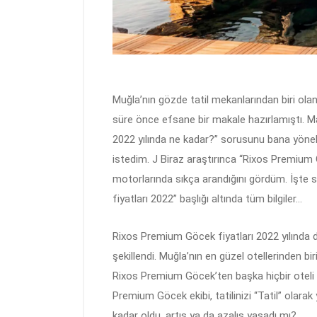
Muğla’nın gözde tatil mekanlarından biri ol
süre önce efsane bir makale hazırlamıştı. M
2022 yılında ne kadar?” sorusunu bana yönelt
istedim. J Biraz araştırınca “Rixos Premium
motorlarında sıkça arandığını gördüm. İşte 
fiyatları 2022” başlığı altında tüm bilgiler…
Rixos Premium Göcek fiyatları 2022 yılında da
şekillendi. Muğla’nın en güzel otellerinden bir
Rixos Premium Göcek’ten başka hiçbir oteli
Premium Göcek ekibi, tatilinizi “Tatil” olar
kadar oldu, artış ya da azalış yaşadı mı?