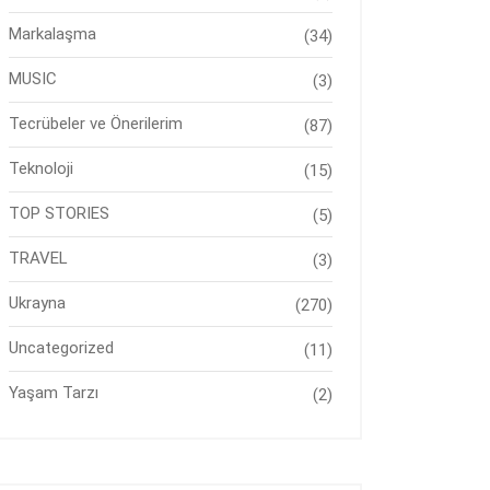
Markalaşma
(34)
MUSIC
(3)
Tecrübeler ve Önerilerim
(87)
Teknoloji
(15)
TOP STORIES
(5)
TRAVEL
(3)
Ukrayna
(270)
Uncategorized
(11)
Yaşam Tarzı
(2)