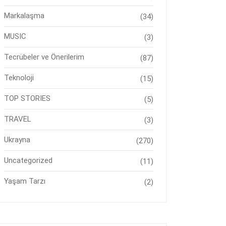
Markalaşma
(34)
MUSIC
(3)
Tecrübeler ve Önerilerim
(87)
Teknoloji
(15)
TOP STORIES
(5)
TRAVEL
(3)
Ukrayna
(270)
Uncategorized
(11)
Yaşam Tarzı
(2)