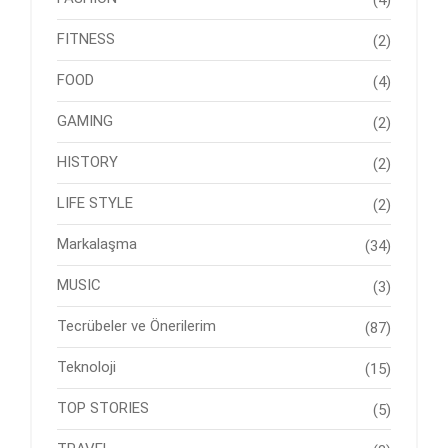
(4)
FITNESS
(2)
FOOD
(4)
GAMING
(2)
HISTORY
(2)
LIFE STYLE
(2)
Markalaşma
(34)
MUSIC
(3)
Tecrübeler ve Önerilerim
(87)
Teknoloji
(15)
TOP STORIES
(5)