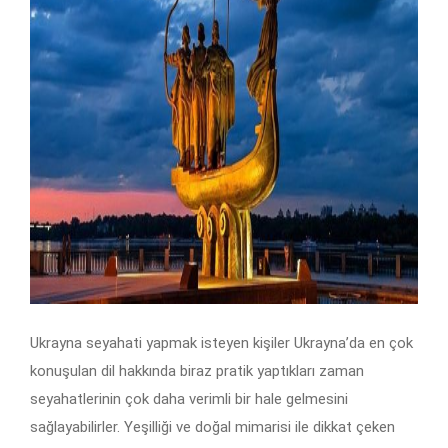
Ukrayna seyahati yapmak isteyen kişiler Ukrayna’da en çok
konuşulan dil hakkında biraz pratik yaptıkları zaman
seyahatlerinin çok daha verimli bir hale gelmesini
sağlayabilirler. Yeşilliği ve doğal mimarisi ile dikkat çeken