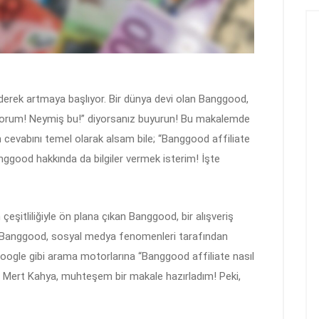
giderek artmaya başlıyor. Bir dünya devi olan Banggood,
ilmiyorum! Neymiş bu!” diyorsanız buyurun! Bu makalemde
n cevabını temel olarak alsam bile; “Banggood affiliate
anggood hakkında da bilgiler vermek isterim! İşte
itliliğiyle ön plana çıkan Banggood, bir alışveriş
nan Banggood, sosyal medya fenomenleri tarafından
gle gibi arama motorlarına “Banggood affiliate nasıl
en Mert Kahya, muhteşem bir makale hazırladım! Peki,