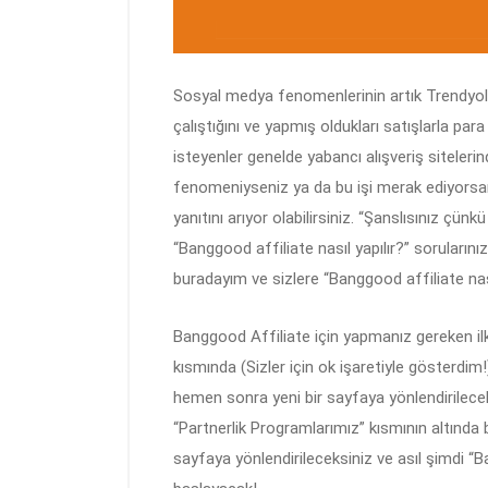
Sosyal medya fenomenlerinin artık Trendyol, Ç
çalıştığını ve yapmış oldukları satışlarla par
isteyenler genelde yabancı alışveriş siteleri
fenomeniyseniz ya da bu işi merak ediyorsan
yanıtını arıyor olabilirsiniz. “Şanslısınız 
“Banggood affiliate nasıl yapılır?” soruları
buradayım ve sizlere “Banggood affiliate nas
Banggood Affiliate için yapmanız gereken ilk
kısmında (Sizler için ok işaretiyle gösterdim
hemen sonra yeni bir sayfaya yönlendirilecek
“Partnerlik Programlarımız” kısmının altında 
sayfaya yönlendirileceksiniz ve asıl şimdi “B