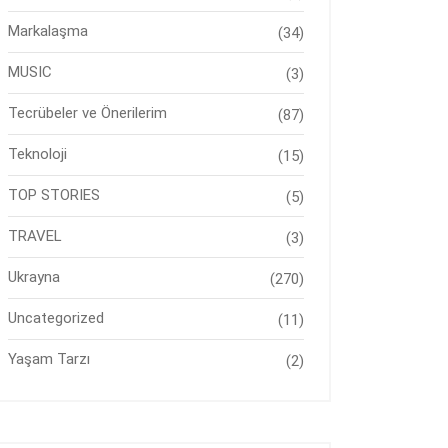
Markalaşma
(34)
MUSIC
(3)
Tecrübeler ve Önerilerim
(87)
Teknoloji
(15)
TOP STORIES
(5)
TRAVEL
(3)
Ukrayna
(270)
Uncategorized
(11)
Yaşam Tarzı
(2)