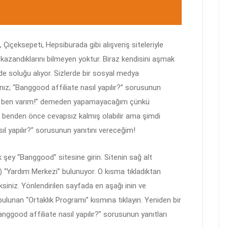
içeksepeti, Hepsiburada gibi alışveriş siteleriyle
a kazandıklarını bilmeyen yoktur. Biraz kendisini aşmak
nde soluğu alıyor. Sizlerde bir sosyal medya
ız; “Banggood affiliate nasıl yapılır?” sorusunun
çünkü ben varım!” demeden yapamayacağım çünkü
nız benden önce cevapsız kalmış olabilir ama şimdi
ıl yapılır?” sorusunun yanıtını vereceğim!
 şey “Banggood” sitesine girin. Sitenin sağ alt
!) “Yardım Merkezi” bulunuyor. O kısma tıkladıktan
siniz. Yönlendirilen sayfada en aşağı inin ve
bulunan “Ortaklık Programı” kısmına tıklayın. Yeniden bir
anggood affiliate nasıl yapılır?” sorusunun yanıtları