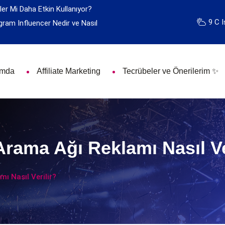
ler Mi Daha Etkin Kullanıyor?
9 C I
gram Influencer Nedir ve Nasıl
ımda
Affiliate Marketing
Tecrübeler ve Önerilerim ✨
rama Ağı Reklamı Nasıl Ve
ı Nasıl Verilir?