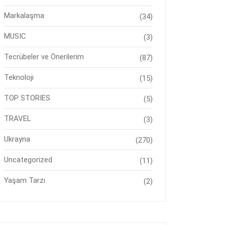
Markalaşma
(34)
MUSIC
(3)
Tecrübeler ve Önerilerim
(87)
Teknoloji
(15)
TOP STORIES
(5)
TRAVEL
(3)
Ukrayna
(270)
Uncategorized
(11)
Yaşam Tarzı
(2)