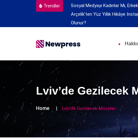
Sosyal Medyayı Kadınlar Mı, Erkek
Trendler
Arçelik’ten Yüz Yıllık Hikâye
Insta
Olunur?
Hakk
Lviv’de Gezilecek 
Home
Lviv’de Gezilecek Müzeler