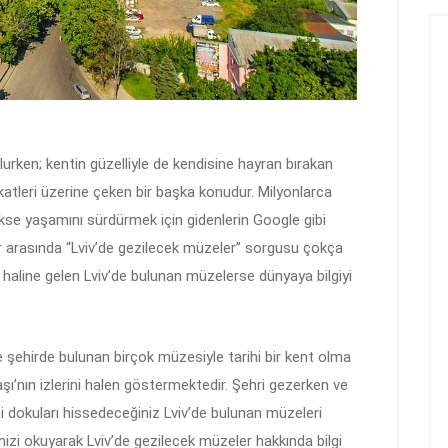
olurken; kentin güzelliyle de kendisine hayran bırakan
kkatleri üzerine çeken bir başka konudur. Milyonlarca
ekse yaşamını sürdürmek için gidenlerin Google gibi
er arasında “Lviv’de gezilecek müzeler” sorgusu çokça
iri haline gelen Lviv’de bulunan müzelerse dünyaya bilgiyi
 şehirde bulunan birçok müzesiyle tarihi bir kent olma
aşı’nın izlerini halen göstermektedir. Şehri gezerken ve
ihi dokuları hissedeceğiniz Lviv’de bulunan müzeleri
izi okuyarak Lviv’de gezilecek müzeler hakkında bilgi