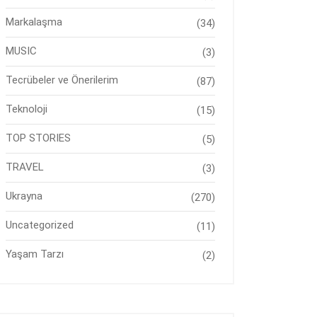
Markalaşma
(34)
MUSIC
(3)
Tecrübeler ve Önerilerim
(87)
Teknoloji
(15)
TOP STORIES
(5)
TRAVEL
(3)
Ukrayna
(270)
Uncategorized
(11)
Yaşam Tarzı
(2)