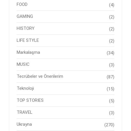
FOOD
(4)
GAMING
(2)
HISTORY
(2)
LIFE STYLE
(2)
Markalaşma
(34)
MUSIC
(3)
Tecrübeler ve Önerilerim
(87)
Teknoloji
(15)
TOP STORIES
(5)
TRAVEL
(3)
Ukrayna
(270)