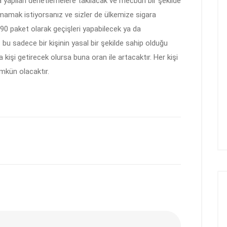
 yapılan denetlemelere takılacak ve mecburi bir şekilde
almamak istiyorsanız ve sizler de ülkemize sigara
 90 paket olarak geçişleri yapabilecek ya da
 bu sadece bir kişinin yasal bir şekilde sahip olduğu
a kişi getirecek olursa buna oran ile artacaktır. Her kişi
ümkün olacaktır.