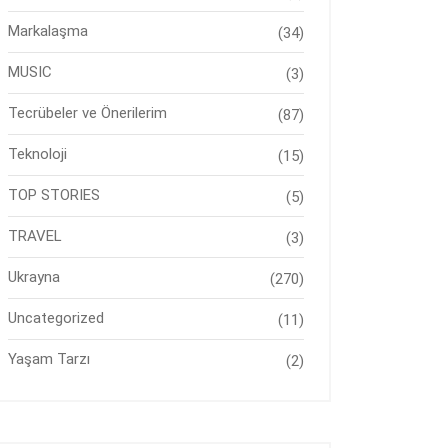
Markalaşma
(34)
MUSIC
(3)
Tecrübeler ve Önerilerim
(87)
Teknoloji
(15)
TOP STORIES
(5)
TRAVEL
(3)
Ukrayna
(270)
Uncategorized
(11)
Yaşam Tarzı
(2)