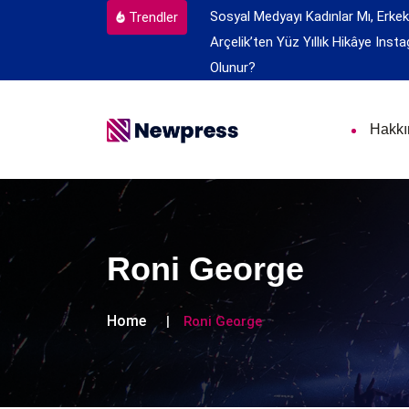
Sosyal Medyayı Kadınlar Mı, Erkek
Trendler
Arçelik’ten Yüz Yıllık Hikâye
Insta
Olunur?
Hakk
Roni George
Home
Roni George