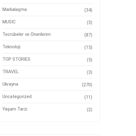
Markalaşma
(34)
MUSIC
(3)
Tecrübeler ve Önerilerim
(87)
Teknoloji
(15)
TOP STORIES
(5)
TRAVEL
(3)
Ukrayna
(270)
Uncategorized
(11)
Yaşam Tarzı
(2)