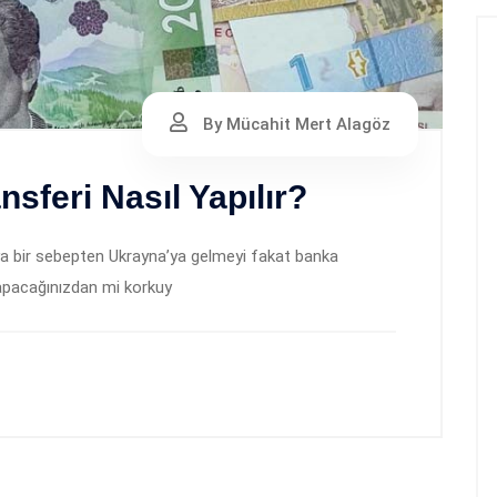
By Mücahit Mert Alagöz
sferi Nasıl Yapılır?
 bir sebepten Ukrayna’ya gelmeyi fakat banka
 yapacağınızdan mi korkuy