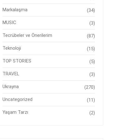
Markalaşma
(34)
MUSIC
(3)
Tecrübeler ve Önerilerim
(87)
Teknoloji
(15)
TOP STORIES
(5)
TRAVEL
(3)
Ukrayna
(270)
Uncategorized
(11)
Yaşam Tarzı
(2)