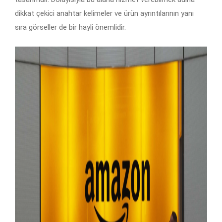
dikkat çekici anahtar kelimeler ve ürün ayrıntılarının yanı
sıra görseller de bir hayli önemlidir.