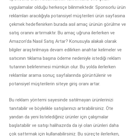
uygulamalar olduğu herkesçe bilinmektedir. Sponsorlu ürün
reklamları aracılığıyla potansiyel müşterileri ürün sayfasına
çekmek hedeflenirken burada asıl amaç ürünün görülme ve
satış oranını artırmaktır. Bu amaç uğruna ilerlerken ve
Amazon’da Nasıl Satış Artar? Konusuyla alakalı olarak
bilgiler araştırılmaya devam edilirken anahtar kelimeler ve
satıcının tıklama başına ödeme nedeniyle istediği reklam
tutarının belirlenmesi mümkün olur. Bu yolda ilerlerken
reklamlar arama sonuç sayfalarında görüntülenir ve
potansiyel müşterilerin siteye giriş oranı artar.
Bu reklam yöntemi sayesinde satılmayan ürünlerinizi
tanıtabilir ve böylelikle satışlarınızı artırabilirsiniz. Öte
yandan da yeni listelediğiniz ürünler için çalışmalar
başlatabilir ve satışı halihazırda da iyi olan ürünleri daha
çok sattırmak için kullanabilirsiniz. Bu süreçte ilerlerken,