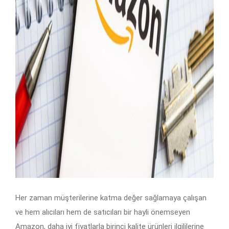
Her zaman müşterilerine katma değer sağlamaya çalışan
ve hem alıcıları hem de satıcıları bir hayli önemseyen
Amazon, daha iyi fiyatlarla birinci kalite ürünleri ilgililerine