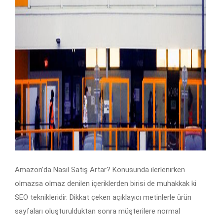
Amazon’da Nasıl Satış Artar? Konusunda ilerlenirken
olmazsa olmaz denilen içeriklerden birisi de muhakkak ki
SEO teknikleridir. Dikkat çeken açıklayıcı metinlerle ürün
sayfaları oluşturulduktan sonra müşterilere normal