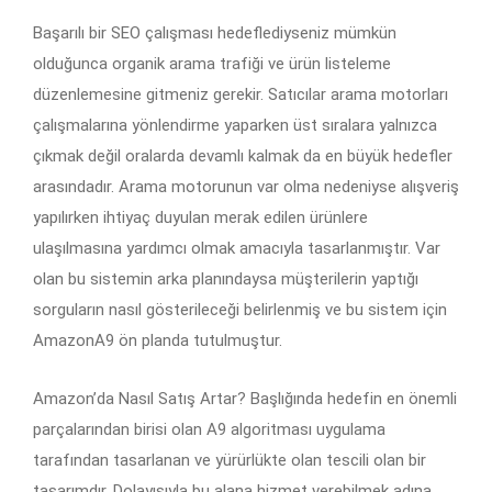
Başarılı bir SEO çalışması hedeflediyseniz mümkün
olduğunca organik arama trafiği ve ürün listeleme
düzenlemesine gitmeniz gerekir. Satıcılar arama motorları
çalışmalarına yönlendirme yaparken üst sıralara yalnızca
çıkmak değil oralarda devamlı kalmak da en büyük hedefler
arasındadır. Arama motorunun var olma nedeniyse alışveriş
yapılırken ihtiyaç duyulan merak edilen ürünlere
ulaşılmasına yardımcı olmak amacıyla tasarlanmıştır. Var
olan bu sistemin arka planındaysa müşterilerin yaptığı
sorguların nasıl gösterileceği belirlenmiş ve bu sistem için
AmazonA9 ön planda tutulmuştur.
Amazon’da Nasıl Satış Artar? Başlığında hedefin en önemli
parçalarından birisi olan A9 algoritması uygulama
tarafından tasarlanan ve yürürlükte olan tescili olan bir
tasarımdır. Dolayısıyla bu alana hizmet verebilmek adına