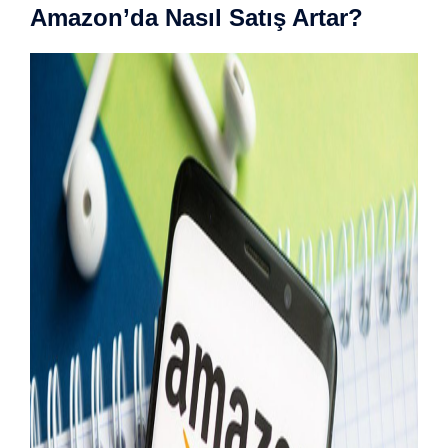
Amazon’da Nasıl Satış Artar?