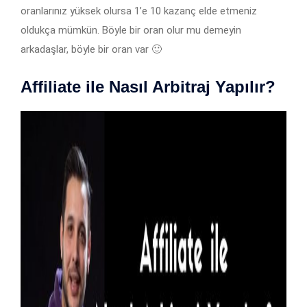
oranlarınız yüksek olursa 1’e 10 kazanç elde etmeniz
oldukça mümkün. Böyle bir oran olur mu demeyin
arkadaşlar, böyle bir oran var 🙂
Affiliate ile Nasıl Arbitraj Yapılır
?