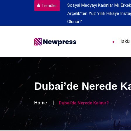
Sosyal Medyayı Kadınlar Mı, Erkek
Trendler
Arçelik’ten Yüz Yıllık Hikâye
Insta
Olunur?
Hakk
Dubai’de Nerede Ka
Home
Dubai’de Nerede Kalınır?