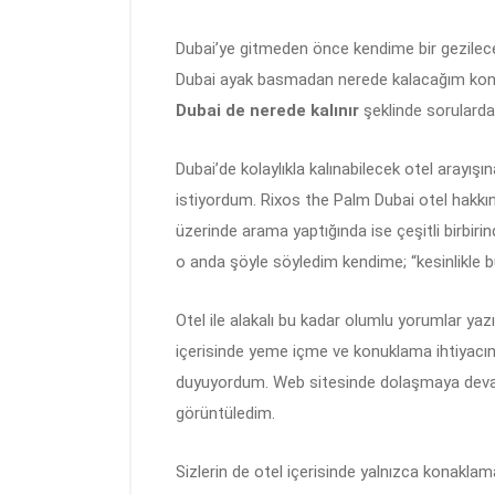
Dubai’ye gitmeden önce kendime bir gezilece
Dubai ayak basmadan nerede kalacağım konu
Dubai de nerede kalınır
şeklinde sorularda 
Dubai’de kolaylıkla kalınabilecek otel arayı
istiyordum. Rixos the Palm Dubai otel hakkı
üzerinde arama yaptığında ise çeşitli birbiri
o anda şöyle söyledim kendime; “kesinlikle 
Otel ile alakalı bu kadar olumlu yorumlar yazı
içerisinde yeme içme ve konuklama ihtiyacının 
duyuyordum. Web sitesinde dolaşmaya devam e
görüntüledim.
Sizlerin de otel içerisinde yalnızca konaklama