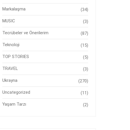
Markalaşma
(34)
MUSIC
(3)
Tecrübeler ve Önerilerim
(87)
Teknoloji
(15)
TOP STORIES
(5)
TRAVEL
(3)
Ukrayna
(270)
Uncategorized
(11)
Yaşam Tarzı
(2)