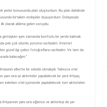
k yerler konusunda plan oluşturdum. Bu plan dahilinde
sunda birtakım endişeler duyuyordum. Dolayısıyla
ilk olarak aklıma gelen soruydu.
şına girmişken aynı zamanda konforlu bir yerde kalmak
nda pek çok olumlu yoruma rastladım. İnternet
nden güzel ilgi çekici fotoğraflara rastladım. Ve tam da
burada kalacağım.”
lmasının elbette bir sebebi olmalıydı. Yalnızca otel
yanı sıra iyi aktiviteler yapabilecek bir yere ihtiyaç
derken otel içerisinde yapılabilecek tüm aktiviteleri
 ihtiyacının yanı sıra eğlence ve aktiviteyi de yer