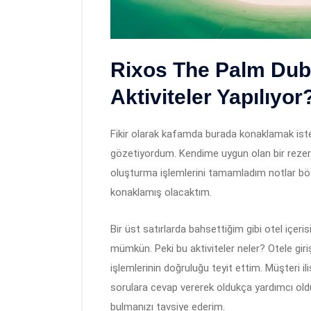
Rixos The Palm Duba
Aktiviteler Yapılıyor
Fikir olarak kafamda burada konaklamak isted
gözetiyordum. Kendime uygun olan bir rezerv
oluşturma işlemlerini tamamladım notlar böy
konaklamış olacaktım.
Bir üst satırlarda bahsettiğim gibi otel içeris
mümkün. Peki bu aktiviteler neler? Otele gir
işlemlerinin doğruluğu teyit ettim. Müşteri
sorulara cevap vererek oldukça yardımcı old
bulmanızı tavsiye ederim.