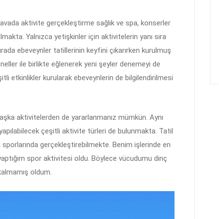
 havada aktivite gerçekleştirme sağlık ve spa, konserler
makta. Yalnızca yetişkinler için aktivitelerin yanı sıra
rada ebeveynler tatillerinin keyfini çıkarırken kurulmuş
neller ile birlikte eğlenerek yeni şeyler denemeyi de
li etkinlikler kurularak ebeveynlerin de bilgilendirilmesi
bi başka aktivitelerden de yararlanmanız mümkün. Aynı
pılabilecek çeşitli aktivite türleri de bulunmakta. Tatil
a sporlarında gerçekleştirebilmekte. Benim işlerinde en
 yaptığım spor aktivitesi oldu. Böylece vücudumu dinç
i kalmamış oldum.