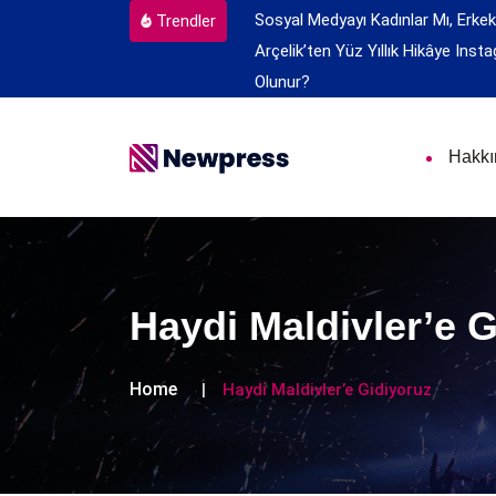
Sosyal Medyayı Kadınlar Mı, Erkek
Trendler
Arçelik’ten Yüz Yıllık Hikâye
Insta
Olunur?
Hakk
Haydi Maldivler’e 
Home
Haydi Maldivler’e Gidiyoruz