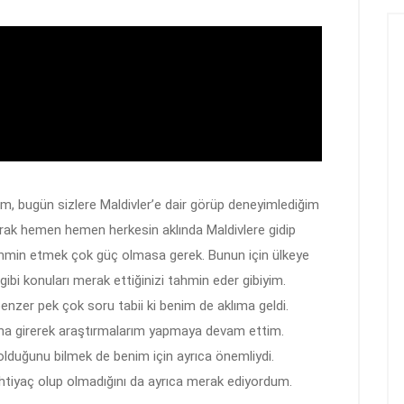
m, bugün sizlere Maldivler’e dair görüp deneyimlediğim
arak hemen hemen herkesin aklında Maldivlere gidip
tahmin etmek çok güç olmasa gerek. Bunun için ülkeye
gibi konuları merak ettiğinizi tahmin eder gibiyim.
zer pek çok soru tabii ki benim de aklıma geldi.
ışına girerek araştırmalarım yapmaya devam ettim.
l olduğunu bilmek de benim için ayrıca önemliydi.
e ihtiyaç olup olmadığını da ayrıca merak ediyordum.