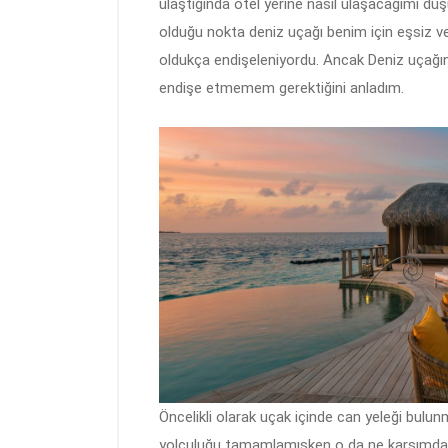
ulaştığında otel yerine nasıl ulaşacağımı dü
olduğu nokta deniz uçağı benim için eşsiz v
oldukça endişeleniyordu. Ancak Deniz uçağında
endişe etmemem gerektiğini anladım.
Öncelikli olarak uçak içinde can yeleği bulunma
yolculuğu tamamlamışken o da ne karşımda b