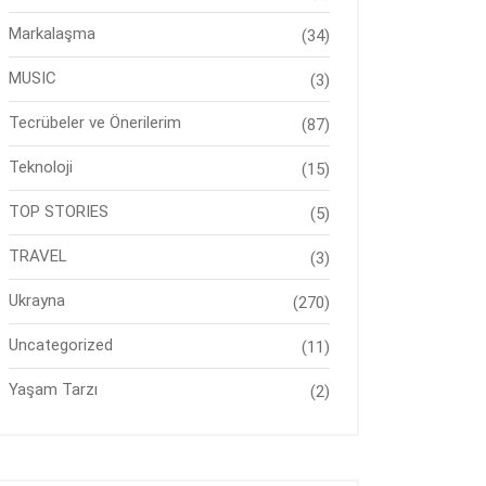
Markalaşma
(34)
MUSIC
(3)
Tecrübeler ve Önerilerim
(87)
Teknoloji
(15)
TOP STORIES
(5)
TRAVEL
(3)
Ukrayna
(270)
Uncategorized
(11)
Yaşam Tarzı
(2)