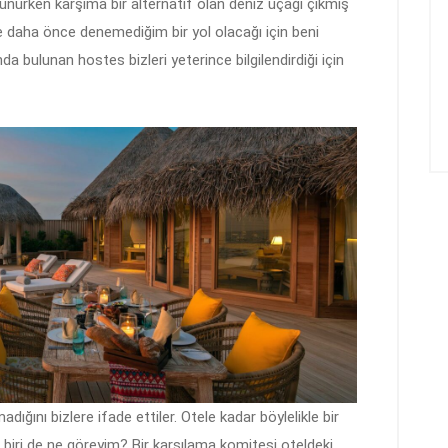
şünürken karşıma bir alternatif olan deniz uçağı çıkmış
e daha önce denemediğim bir yol olacağı için beni
 bulunan hostes bizleri yeterince bilgilendirdiği için
dığını bizlere ifade ettiler. Otele kadar böylelikle bir
iri de ne göreyim? Bir karşılama komitesi oteldeki