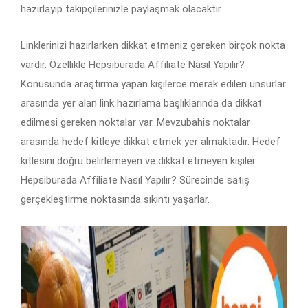
hazırlayıp takipçilerinizle paylaşmak olacaktır.
Linklerinizi hazırlarken dikkat etmeniz gereken birçok nokta
vardır. Özellikle Hepsiburada Affiliate Nasıl Yapılır?
Konusunda araştırma yapan kişilerce merak edilen unsurlar
arasında yer alan link hazırlama başlıklarında da dikkat
edilmesi gereken noktalar var. Mevzubahis noktalar
arasında hedef kitleye dikkat etmek yer almaktadır. Hedef
kitlesini doğru belirlemeyen ve dikkat etmeyen kişiler
Hepsiburada Affiliate Nasıl Yapılır? Sürecinde satış
gerçekleştirme noktasında sıkıntı yaşarlar.