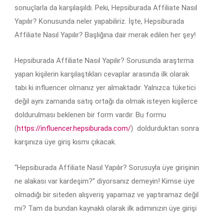
sonuçlarla da karşılaşıldı. Peki, Hepsiburada Affiliate Nasıl
Yapılır? Konusunda neler yapabiliriz. İşte, Hepsiburada
Affiliate Nasıl Yapılır? Başlığına dair merak edilen her şey!
Hepsiburada Affiliate Nasıl Yapılır? Sorusunda araştırma
yapan kişilerin karşılaştıkları cevaplar arasında ilk olarak
tabi ki influencer olmanız yer almaktadır. Yalnızca tüketici
değil aynı zamanda satış ortağı da olmak isteyen kişilerce
doldurulması beklenen bir form vardır. Bu formu
(
https://influencer.hepsiburada.com/
) doldurduktan sonra
karşınıza üye giriş kısmı çıkacak.
“Hepsiburada Affiliate Nasıl Yapılır? Sorusuyla üye girişinin
ne alakası var kardeşim?” diyorsanız demeyin! Kimse üye
olmadığı bir siteden alışveriş yapamaz ve yaptıramaz değil
mi? Tam da bundan kaynaklı olarak ilk adımınızın üye girişi