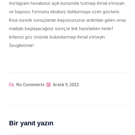
Instagram hesabınızı açık konumda tutmayı ihmal etmeyin
ve başvuru formunu eksiksiz doldurmaya özen gösterin.
Kısa sürede sonuçlanan başvurunuzun ardından gelen onay
mailiyle başlayacağınız süreçte link hazırlarken hedef
kitlenizi göz önünde bulundurmayı ihmal etmeyin.
Sevgilerimle!
No Comments
Aralık 9, 2022
Bir yanıt yazın