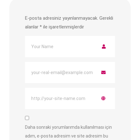
E-posta adresiniz yayınlanmayacak.
Gerekli
alanlar
*
ile işaretlenmişlerdir
Daha sonraki yorumlarımda kullanılması için
adım, e-posta adresim ve site adresim bu