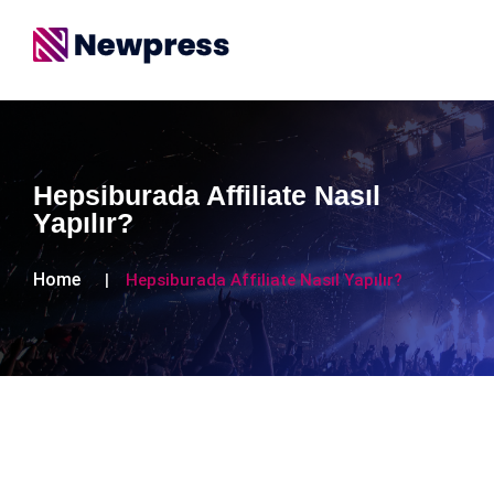
Hepsiburada Affiliate Nasıl
Yapılır?
Home
Hepsiburada Affiliate Nasıl Yapılır?