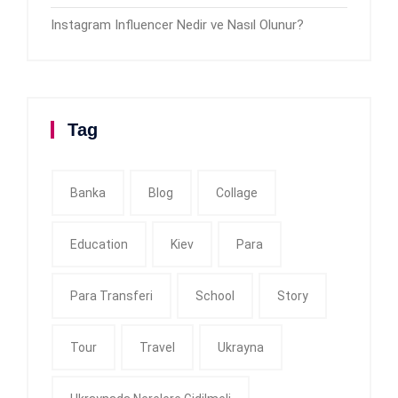
Instagram Influencer Nedir ve Nasıl Olunur?
Tag
Banka
Blog
Collage
Education
Kiev
Para
Para Transferi
School
Story
Tour
Travel
Ukrayna