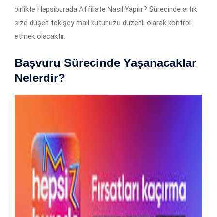
birlikte Hepsiburada Affiliate Nasıl Yapılır? Sürecinde artık
size düşen tek şey mail kutunuzu düzenli olarak kontrol
etmek olacaktır.
Başvuru Sürecinde Yaşanacaklar
Nelerdir?