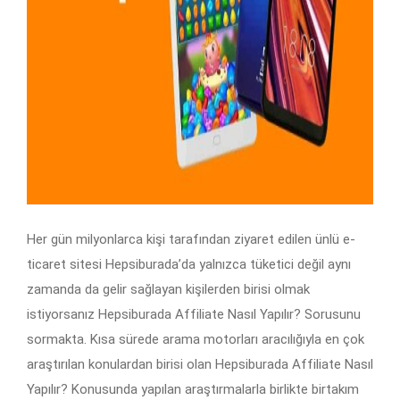
Her gün milyonlarca kişi tarafından ziyaret edilen ünlü e-
ticaret sitesi Hepsiburada’da yalnızca tüketici değil aynı
zamanda da gelir sağlayan kişilerden birisi olmak
istiyorsanız Hepsiburada Affiliate Nasıl Yapılır? Sorusunu
sormakta. Kısa sürede arama motorları aracılığıyla en çok
araştırılan konulardan birisi olan Hepsiburada Affiliate Nasıl
Yapılır? Konusunda yapılan araştırmalarla birlikte birtakım