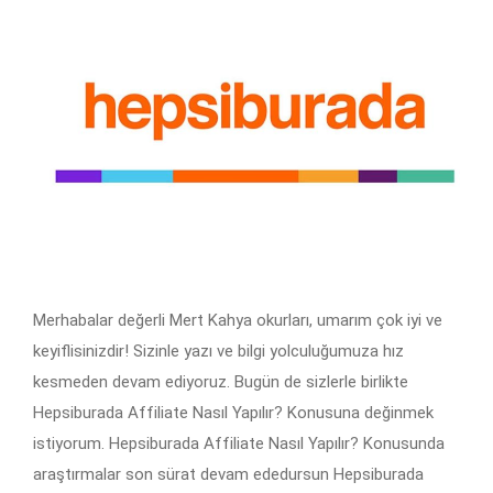
Merhabalar değerli Mert Kahya okurları, umarım çok iyi ve
keyiflisinizdir! Sizinle yazı ve bilgi yolculuğumuza hız
kesmeden devam ediyoruz. Bugün de sizlerle birlikte
Hepsiburada Affiliate Nasıl Yapılır? Konusuna değinmek
istiyorum. Hepsiburada Affiliate Nasıl Yapılır? Konusunda
araştırmalar son sürat devam ededursun Hepsiburada