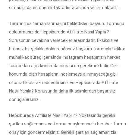
olmadığı da en önemli faktörler arasında yer almaktadır.
Tarafınızca tamamlanmasını bekledikleri başvuru formunu
doldurmanız da Hepsiburada Affiliate Nasıl Yapılır?
Sorusunun cevabına verilecekler arasındadır. Eksiksiz ve
hatasız bir şekilde doldurduğunuz başvuru formuyla birlikte
muhakkak süreç içerisinde Instagram hesabınızın herkes
tarafından açık konumda olması da gerekmektedir. Gizli
konumda olan hesapların incelemeye alınmayacağı gibi
otomatik olarak reddedilirsiniz ve Hepsiburada Affiliate
Nasıl Yapılır? Konusunda daha ilk adımlardan başarısız
sonuçlanırsınız.
Hepsiburada Affiliate Nasıl Yapılır? Noktasında gerekli
şartları sağlamanız ve formu onaylamanızla beraber formu
onay için göndermelisiniz. Gerekli şartları sağlamanızla