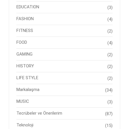
EDUCATION
(3)
FASHION
(4)
FITNESS
(2)
FOOD
(4)
GAMING
(2)
HISTORY
(2)
LIFE STYLE
(2)
Markalaşma
(34)
MUSIC
(3)
Tecrübeler ve Önerilerim
(87)
Teknoloji
(15)