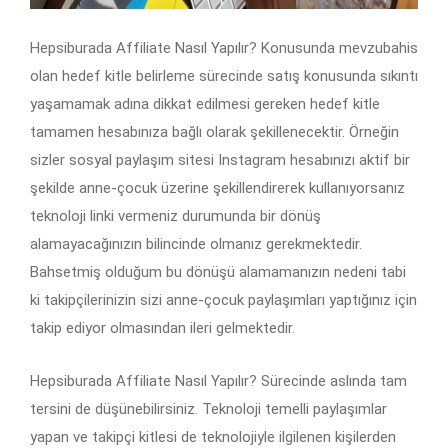
Hepsiburada Affiliate Nasıl Yapılır? Konusunda mevzubahis
olan hedef kitle belirleme sürecinde satış konusunda sıkıntı
yaşamamak adına dikkat edilmesi gereken hedef kitle
tamamen hesabınıza bağlı olarak şekillenecektir. Örneğin
sizler sosyal paylaşım sitesi Instagram hesabınızı aktif bir
şekilde anne-çocuk üzerine şekillendirerek kullanıyorsanız
teknoloji linki vermeniz durumunda bir dönüş
alamayacağınızın bilincinde olmanız gerekmektedir.
Bahsetmiş olduğum bu dönüşü alamamanızın nedeni tabi
ki takipçilerinizin sizi anne-çocuk paylaşımları yaptığınız için
takip ediyor olmasından ileri gelmektedir.
Hepsiburada Affiliate Nasıl Yapılır? Sürecinde aslında tam
tersini de düşünebilirsiniz. Teknoloji temelli paylaşımlar
yapan ve takipçi kitlesi de teknolojiyle ilgilenen kişilerden