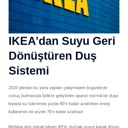
IKEA’dan Suyu Geri
Dönüştüren Duş
Sistemi
2020 yılından bu yana yapılan çalışmaların bugünlerde
sonuç bulmasıyla birlikte geliştirilen aparat normal bir duşa
kıyasla su tüketimini yüzde 80’e kadar azaltırken enerji
kullanımını da yüzde 70’e kadar azaltıyor.
Mobilya devi olarak bilinen IKEA, duştaki suyun kapalı döngü