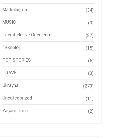
Markalaşma
(34)
MUSIC
(3)
Tecrübeler ve Önerilerim
(87)
Teknoloji
(15)
TOP STORIES
(5)
TRAVEL
(3)
Ukrayna
(270)
Uncategorized
(11)
Yaşam Tarzı
(2)