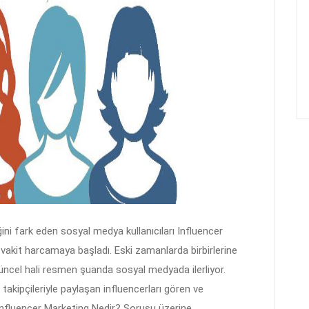
iğini fark eden sosyal medya kullanıcıları Influencer
akit harcamaya başladı. Eski zamanlarda birbirlerine
güncel hali resmen şuanda sosyal medyada ilerliyor.
i takipçileriyle paylaşan influencerları gören ve
e Influencer Marketing Nedir? Sorusu üzerine