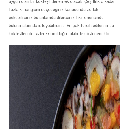
uygun olan bir kokteyli denemek olacak. Çeşitlilik o kadar
fazla ki hangisini seçeceğiniz konusunda zorluk
çekebilirsiniz bu anlamda dilerseniz fikir önerisinde
bulunmalarında isteyebilirsiniz. En çok tercih edilen imza
kokteylleri de sizlere sorulduğu takdirde söylenecektir.