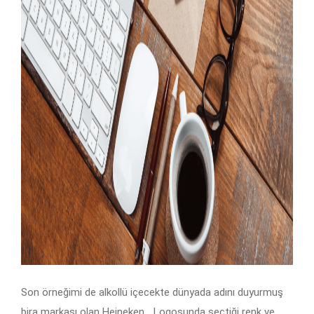
Son örneğimi de alkollü içecekte dünyada adını duyurmuş
bira markası olan Heineken… Logosunda seçtiği renk ve