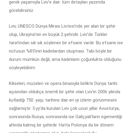
gerek yaşamıyla Lviv’e dair. tüm detayları yazımda
görebilirsiniz.
Lviv, UNESCO Dünya Mirası Listesi’nde yer alan bir şehir
olup, Ukrayna’nın en büyük 2.şehridir. Lviv’de Türkler
tarafından sık sık söylenen bir efsane vardır. Bu efsane ise
nüfusun %85’inin kadınlardan oluşması. Tabi böyle bir
durum mümkün değil, ama kadınların çoğunlukta olduğunu
söyleyebilirim.
Kiliseleri, müzeleri ve opera binasıyla birlikte Dünya tarihi
açısından oldukça önemli bir şehir olan Lviv’in 2006 yılında
kutladığı 750. yaşı; tarihine dair en iyi izlerin görünmesini
sağlamıştır. 5.yy’da kurulan Lviv çok uzun yıllar Avusturya,
sonrasında Rusya, sonrasında ise Galiçyalı’ların egemenliği
altında kalmış bir şehirdir. Hatta Polonya da bir dönem