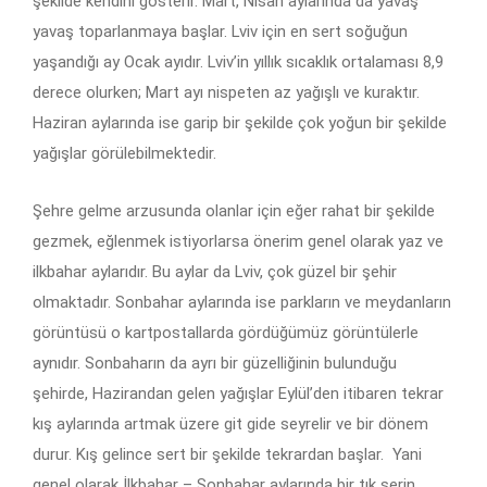
şekilde kendini gösterir. Mart, Nisan aylarında da yavaş
yavaş toparlanmaya başlar. Lviv için en sert soğuğun
yaşandığı ay Ocak ayıdır. Lviv’in yıllık sıcaklık ortalaması 8,9
derece olurken; Mart ayı nispeten az yağışlı ve kuraktır.
Haziran aylarında ise garip bir şekilde çok yoğun bir şekilde
yağışlar görülebilmektedir.
Şehre gelme arzusunda olanlar için eğer rahat bir şekilde
gezmek, eğlenmek istiyorlarsa önerim genel olarak yaz ve
ilkbahar aylarıdır. Bu aylar da Lviv, çok güzel bir şehir
olmaktadır. Sonbahar aylarında ise parkların ve meydanların
görüntüsü o kartpostallarda gördüğümüz görüntülerle
aynıdır. Sonbaharın da ayrı bir güzelliğinin bulunduğu
şehirde, Hazirandan gelen yağışlar Eylül’den itibaren tekrar
kış aylarında artmak üzere git gide seyrelir ve bir dönem
durur. Kış gelince sert bir şekilde tekrardan başlar. Yani
genel olarak İlkbahar – Sonbahar aylarında bir tık serin,