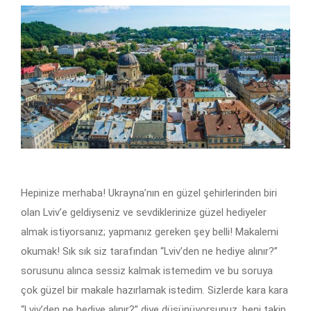
Hepinize merhaba! Ukrayna’nın en güzel şehirlerinden biri
olan Lviv’e geldiyseniz ve sevdiklerinize güzel hediyeler
almak istiyorsanız; yapmanız gereken şey belli! Makalemi
okumak! Sık sık siz tarafından “Lviv’den ne hediye alınır?”
sorusunu alınca sessiz kalmak istemedim ve bu soruya
çok güzel bir makale hazırlamak istedim. Sizlerde kara kara
“Lviv’den ne hediye alınır?” diye düşünüyorsunuz, beni takip