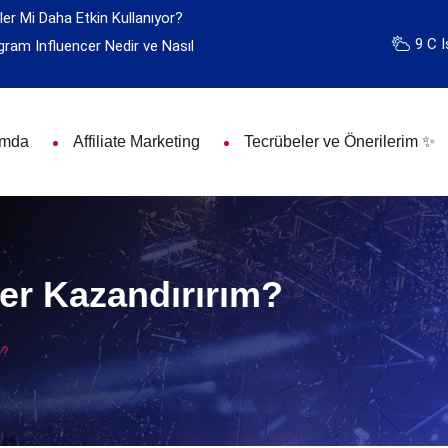
ler Mi Daha Etkin Kullanıyor?
9 C I
gram Influencer Nedir ve Nasıl
ımda
Affiliate Marketing
Tecrübeler ve Önerilerim ✨
er Kazandırırım?
m?