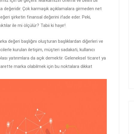
iz için de geçerli. Markamızın önemli ve belirli bir
 değeridir. Çok karmaşık açıklamalara girmeden net
ğeri şirketin finansal değerini ifade eder. Peki,
ılar ile mi ölçülür? Tabii ki hayır!
ka değeri başlığını oluşturan başlıklardan diğerleri ve
ilerle kurulan iletişim, müşteri sadakati, kullanıcı
lası yatırımlara da açık demektir. Geleneksel ticaret ya
arette marka olabilmek için bu noktalara dikkat