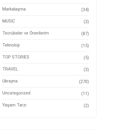
Markalaşma
(34)
MUSIC
(3)
Tecrübeler ve Önerilerim
(87)
Teknoloji
(15)
TOP STORIES
(5)
TRAVEL
(3)
Ukrayna
(270)
Uncategorized
(11)
Yaşam Tarzı
(2)