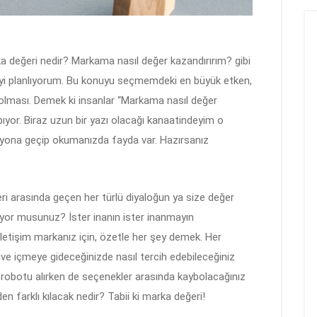
 değeri nedir? Markama nasıl değer kazandırırım? gibi
rmeyi planlıyorum. Bu konuyu seçmemdeki en büyük etken,
 olması. Demek ki insanlar “Markama nasıl değer
ıyor. Biraz uzun bir yazı olacağı kanaatindeyim o
isyona geçip okumanızda fayda var. Hazırsanız
teri arasında geçen her türlü diyaloğun ya size değer
iyor musunuz? İster inanın ister inanmayın
 iletişim markanız için, özetle her şey demek. Her
ve içmeye gideceğinizde nasıl tercih edebileceğiniz
robotu alırken de seçenekler arasında kaybolacağınız
en farklı kılacak nedir? Tabii ki marka değeri!