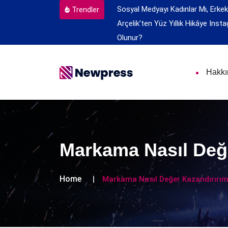
Sosyal Medyayı Kadınlar Mı, Erkek
Trendler
Arçelik’ten Yüz Yıllık Hikâye
Insta
Olunur?
Hakk
Markama Nasıl Değ
Home
Markama Nasıl Değer Kazandırırı