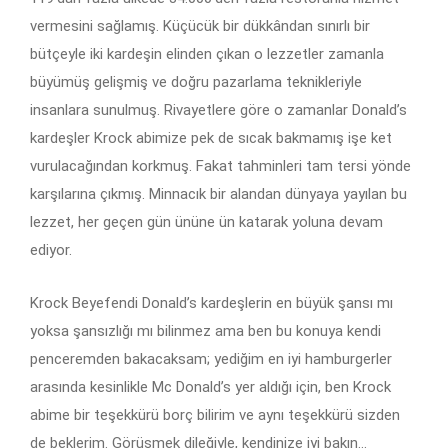
vermesini sağlamış. Küçücük bir dükkândan sınırlı bir
bütçeyle iki kardeşin elinden çıkan o lezzetler zamanla
büyümüş gelişmiş ve doğru pazarlama teknikleriyle
insanlara sunulmuş. Rivayetlere göre o zamanlar Donald’s
kardeşler Krock abimize pek de sıcak bakmamış işe ket
vurulacağından korkmuş. Fakat tahminleri tam tersi yönde
karşılarına çıkmış. Minnacık bir alandan dünyaya yayılan bu
lezzet, her geçen gün ününe ün katarak yoluna devam
ediyor.
Krock Beyefendi Donald’s kardeşlerin en büyük şansı mı
yoksa şansızlığı mı bilinmez ama ben bu konuya kendi
penceremden bakacaksam; yediğim en iyi hamburgerler
arasında kesinlikle Mc Donald’s yer aldığı için, ben Krock
abime bir teşekkürü borç bilirim ve aynı teşekkürü sizden
de beklerim. Görüşmek dileğiyle, kendinize iyi bakın…