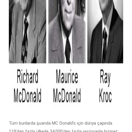
Tüm bunlarda şuanda MC Donald’s için dünya çapında
119’dan fazla ülkede 34.000’den fazla restoranla hizmet