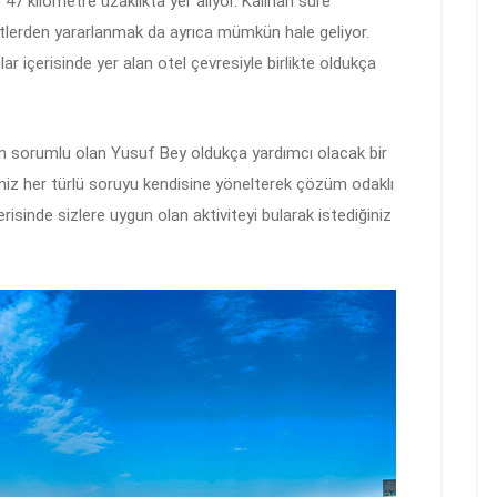
 47 kilometre uzaklıkta yer alıyor. Kalınan süre
etlerden yararlanmak da ayrıca mümkün hale geliyor.
ar içerisinde yer alan otel çevresiyle birlikte oldukça
den sorumlu olan Yusuf Bey oldukça yardımcı olacak bir
niz her türlü soruyu kendisine yönelterek çözüm odaklı
çerisinde sizlere uygun olan aktiviteyi bularak istediğiniz