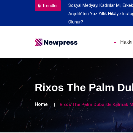
Sosyal Medyayı Kadınlar Mı, Erkek
Trendler
Arçelik’ten Yüz Yıllık Hikâye
Insta
Olunur?
Hakk
Rixos The Palm Dub
Home
Rixos The Palm Dubai’de Kalmak Ma