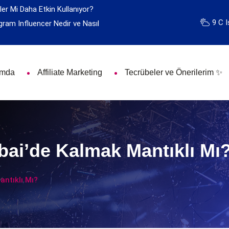
ler Mi Daha Etkin Kullanıyor?
9 C I
gram Influencer Nedir ve Nasıl
ımda
Affiliate Marketing
Tecrübeler ve Önerilerim ✨
ai’de Kalmak Mantıklı Mı
ntıklı Mı?