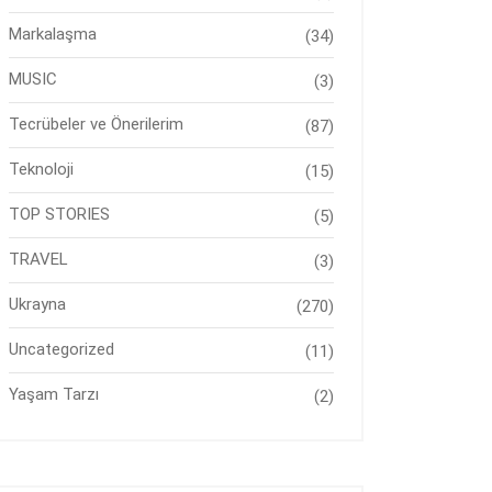
Markalaşma
(34)
MUSIC
(3)
Tecrübeler ve Önerilerim
(87)
Teknoloji
(15)
TOP STORIES
(5)
TRAVEL
(3)
Ukrayna
(270)
Uncategorized
(11)
Yaşam Tarzı
(2)