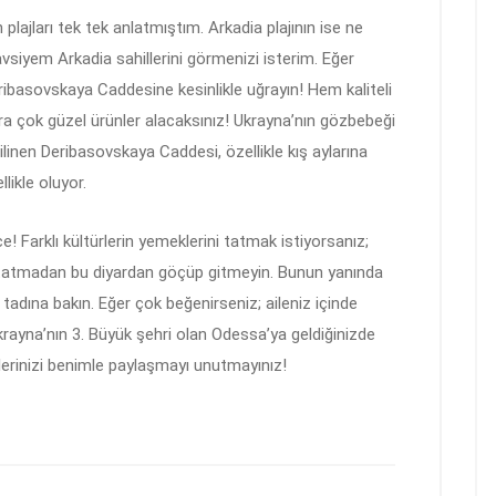
plajları tek tek anlatmıştım. Arkadia plajının ise ne
vsiyem Arkadia sahillerini görmenizi isterim. Eğer
ribasovskaya Caddesine kesinlikle uğrayın! Hem kaliteli
a çok güzel ürünler alacaksınız! Ukrayna’nın gözbebeği
inen Deribasovskaya Caddesi, özellikle kış aylarına
likle oluyor.
arklı kültürlerin yemeklerini tatmak istiyorsanız;
i tatmadan bu diyardan göçüp gitmeyin. Bunun yanında
de tadına bakın. Eğer çok beğenirseniz; aileniz içinde
krayna’nın 3. Büyük şehri olan Odessa’ya geldiğinizde
lerinizi benimle paylaşmayı unutmayınız!