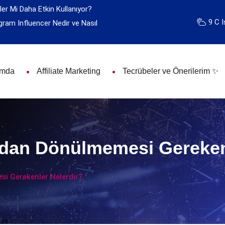
ler Mi Daha Etkin Kullanıyor?
9 C I
gram Influencer Nedir ve Nasıl
ımda
Affiliate Marketing
Tecrübeler ve Önerilerim ✨
dan Dönülmemesi Gerekenl
i Gerekenler Nelerdir?