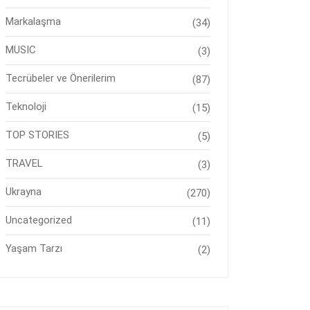
Markalaşma
(34)
MUSIC
(3)
Tecrübeler ve Önerilerim
(87)
Teknoloji
(15)
TOP STORIES
(5)
TRAVEL
(3)
Ukrayna
(270)
Uncategorized
(11)
Yaşam Tarzı
(2)