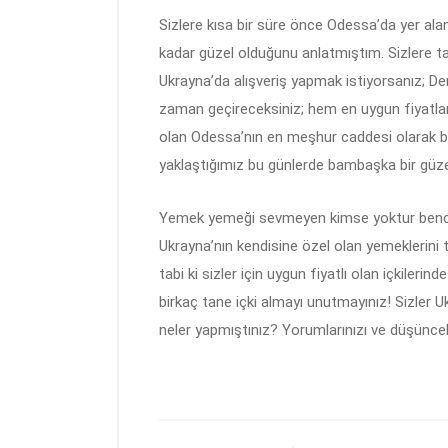
Sizlere kısa bir süre önce Odessa’da yer alan 
kadar güzel olduğunu anlatmıştım. Sizlere ta
Ukrayna’da alışveriş yapmak istiyorsanız; De
zaman geçireceksiniz; hem en uygun fiyatlar
olan Odessa’nın en meşhur caddesi olarak bil
yaklaştığımız bu günlerde bambaşka bir güzel
Yemek yemeği sevmeyen kimse yoktur bence! F
Ukrayna’nın kendisine özel olan yemeklerin
tabi ki sizler için uygun fiyatlı olan içkilerin
birkaç tane içki almayı unutmayınız! Sizler U
neler yapmıştınız? Yorumlarınızı ve düşünce