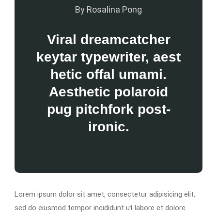
By Rosalina Pong
Viral dreamcatcher
keytar typewriter, aest
hetic offal umami.
Aesthetic polaroid
pug pitchfork post-
ironic.
Lorem ipsum dolor sit amet, consectetur adipisicing elit,
sed do eiusmod tempor incididunt ut labore et dolore