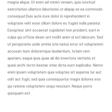
magna aliqua. Ut enim ad minim veniam, quis nostrud
exercitation ullamco laborisnisi ut aliquip ex ea commodo
consequat.Duis aute irure dolor in reprehenderit in
voluptate velit esse cillum dolore eu fugiat nulla pariatur.
Excepteur sint occaecat cupidatat non proident, sunt in
culpa qui officia deser unt mollit anim id est laborum. Sed
ut perspiciatis unde omnis iste natus error sit voluptatem
accusan tium doloremque laudantium, totam rem
aperiam, eaque ipsa quae ab illo inventore veritatis et
quasi archi tecto beatae vitae dicta sunt explicabo. Nemo
enim ipsam voluptatem quia voluptas sit asperna tur aut
odit aut fugit, sed quia consequuntur magni dolores eos
qui ratione voluptatem sequi nesciunt. Neque porro
quisquam est.