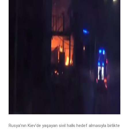
Rusya’nın Kiev’de yaşayan sivil halkı hedef almasıyla birlikte