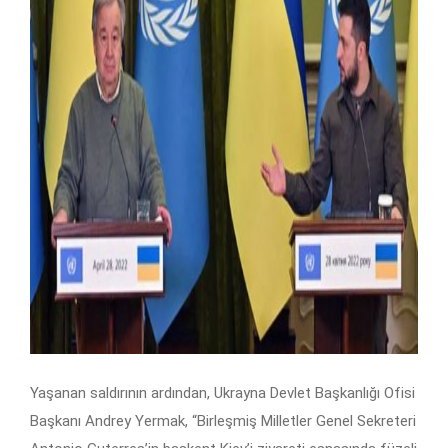
Yaşanan saldırının ardından, Ukrayna Devlet Başkanlığı Ofisi
Başkanı Andrey Yermak, “Birleşmiş Milletler Genel Sekreteri