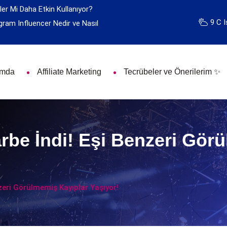
ler Mi Daha Etkin Kullanıyor?
9 C I
gram Influencer Nedir ve Nasıl
ımda
Affiliate Marketing
Tecrübeler ve Önerilerim ✨
be İndi! Eşi Benzeri Gör
zeri Görülmemiş Kayıplar Yaşıyor!