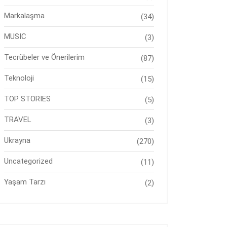
Markalaşma
(34)
MUSIC
(3)
Tecrübeler ve Önerilerim
(87)
Teknoloji
(15)
TOP STORIES
(5)
TRAVEL
(3)
Ukrayna
(270)
Uncategorized
(11)
Yaşam Tarzı
(2)