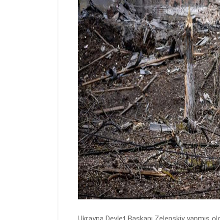
Ukrayna Devlet Başkanı Zelenskiy yapmış old