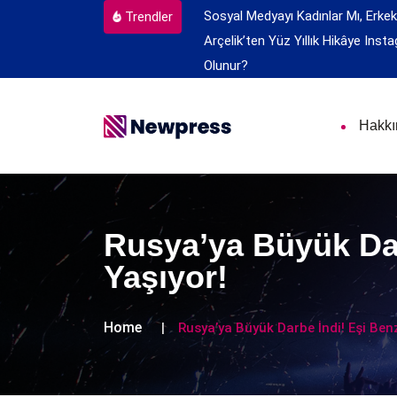
Sosyal Medyayı Kadınlar Mı, Erkek
Trendler
Arçelik’ten Yüz Yıllık Hikâye
Insta
Olunur?
Hakk
Rusya’ya Büyük Dar
Yaşıyor!
Home
Rusya’ya Büyük Darbe İndi! Eşi Ben