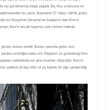
da eşi görülmemiş kayıp yaşadı. Bu, Rus ordusuna on
n başlamasından bu yana, düşmanın 31 tabur-taktik grubu
amında ise Rusya’nın Ukrayna’nın başkenti olan Kiev’e
üşman, Kiev’e ancak hepimizi yok etmesi halinde
ği gözler önüne serildi. Bunun yanında gelen son
ah yardımı istediğini iddia etti. Başkent ve gözbebeği Kiev
 yapılan saldırılarda ise yine insanlar öldürüldü. Kiev’in
 saldırısı iki kişi öldü ve üç kişinin de ağır yaralandığı