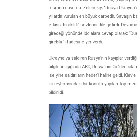
resmen duyurdu. Zelenskiy; “Rusya Ukrayna’
yıllardır vurulan en büyük darbedir. Savaşı
etkisiz bırakıldı” sözlerini dile getirdi. Dev
gireceği yönünde iddialara cevap olarak; “D
girebilir” ifadesine yer verdi.
Ukrayna’ya saldıran Rusya’nın kayıplar verdi
bilgilerin ışığında ABD, Rusya’nın Çin’den sil
ise yine saldırıların hedefi haline geldi. Kiev’e
kuzeybatısındaki bir konuta yapılan top mermisi
bildirildi.