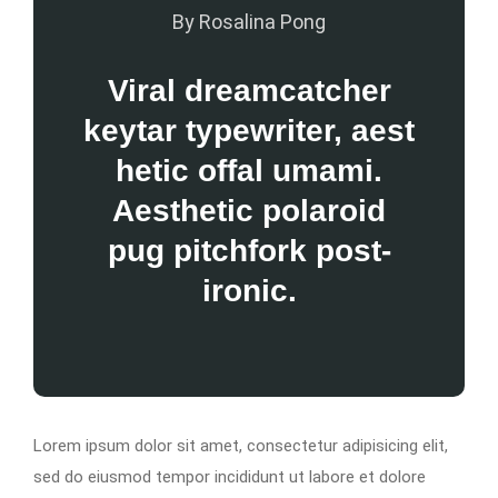
By Rosalina Pong
Viral dreamcatcher
keytar typewriter, aest
hetic offal umami.
Aesthetic polaroid
pug pitchfork post-
ironic.
Lorem ipsum dolor sit amet, consectetur adipisicing elit,
sed do eiusmod tempor incididunt ut labore et dolore