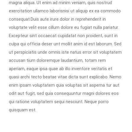
magna aliqua. Ut enim ad minim veniam, quis nostrud
exercitation ullamco laborisnisi ut aliquip ex ea commodo
consequat.Duis aute irure dolor in reprehenderit in
voluptate velit esse cillum dolore eu fugiat nulla pariatur.
Excepteur sint occaecat cupidatat non proident, sunt in
culpa qui officia deser unt mollit anim id est laborum. Sed
ut perspiciatis unde omnis iste natus error sit voluptatem
accusan tium doloremque laudantium, totam rem
aperiam, eaque ipsa quae ab illo inventore veritatis et
quasi archi tecto beatae vitae dicta sunt explicabo. Nemo
enim ipsam voluptatem quia voluptas sit asperna tur aut
odit aut fugit, sed quia consequuntur magni dolores eos
qui ratione voluptatem sequi nesciunt. Neque porro
quisquam est.