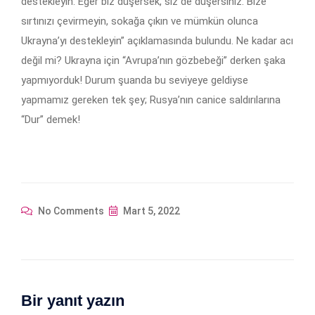
destekleyin. Eğer biz düşersek, siz de düşersiniz. Bize
sırtınızı çevirmeyin, sokağa çıkın ve mümkün olunca
Ukrayna’yı destekleyin” açıklamasında bulundu. Ne kadar acı
değil mi? Ukrayna için “Avrupa’nın gözbebeği” derken şaka
yapmıyorduk! Durum şuanda bu seviyeye geldiyse
yapmamız gereken tek şey; Rusya’nın canice saldırılarına
“Dur” demek!
No Comments
Mart 5, 2022
Bir yanıt yazın