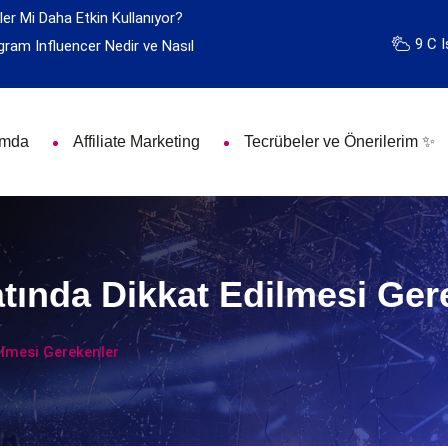
ler Mi Daha Etkin Kullanıyor?
9 C I
gram Influencer Nedir ve Nasıl
ımda
Affiliate Marketing
Tecrübeler ve Önerilerim ✨
ında Dikkat Edilmesi Ger
lmesi Gerekenler