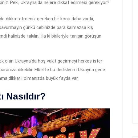
irsiniz. Peki, Ukrayna’da nelere dikkat edilmesi gerekiyor?
zde dikkat etmeniz gereken bir konu daha var ki,
savurmayın çünkü cebinizde para kalmazsa kış
alinizde takılın, illa ki birileriyle tanışın görüşün
ecek olan Ukrayna’da hoş vakit geçirmeyi herkes ister
paranıza dikebilir. Elbette bu dediklerim Ukrayna gece
ma dikkatli olmanızda büyük fayda var.
 Nasıldır?