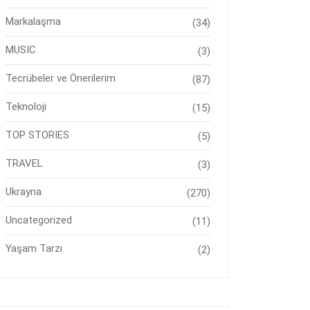
Markalaşma
(34)
MUSIC
(3)
Tecrübeler ve Önerilerim
(87)
Teknoloji
(15)
TOP STORIES
(5)
TRAVEL
(3)
Ukrayna
(270)
Uncategorized
(11)
Yaşam Tarzı
(2)