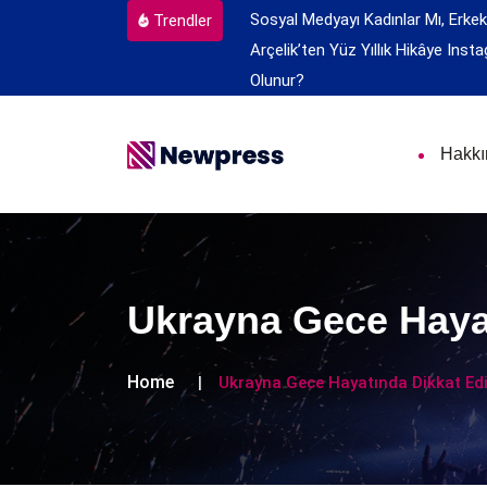
Sosyal Medyayı Kadınlar Mı, Erkek
Trendler
Arçelik’ten Yüz Yıllık Hikâye
Insta
Olunur?
Hakk
Ukrayna Gece Hayat
Home
Ukrayna Gece Hayatında Dikkat Edi