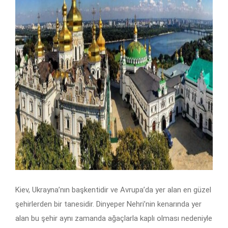
Kiev, Ukrayna’nın başkentidir ve Avrupa’da yer alan en güzel
şehirlerden bir tanesidir. Dinyeper Nehri’nin kenarında yer
alan bu şehir aynı zamanda ağaçlarla kaplı olması nedeniyle