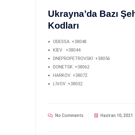
Ukrayna’da Bazı Şeh
Kodları
ODESSA: +38048
KİEV : +38044
DNEPROPETROVSKİ :+38056
DONETSK :+38062
HARKOV: +38072
LİVOV :+38032
No Comments
Haziran 10, 2021