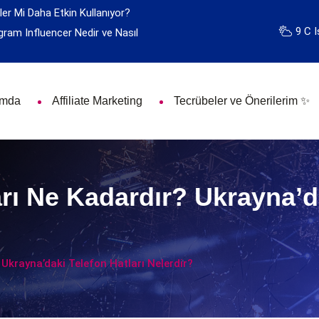
ler Mi Daha Etkin Kullanıyor?
9 C I
gram Influencer Nedir ve Nasıl
ımda
Affiliate Marketing
Tecrübeler ve Önerilerim ✨
rı Ne Kadardır? Ukrayna’da
 Ukrayna’daki Telefon Hatları Nelerdir?