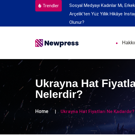
Sosyal Medyayı Kadınlar Mı, Erkek
Trendler
Arçelik’ten Yüz Yıllık Hikâye
Insta
Olunur?
Hakk
Ukrayna Hat Fiyatla
Nelerdir?
Home
Ukrayna Hat Fiyatları Ne Kadardır?