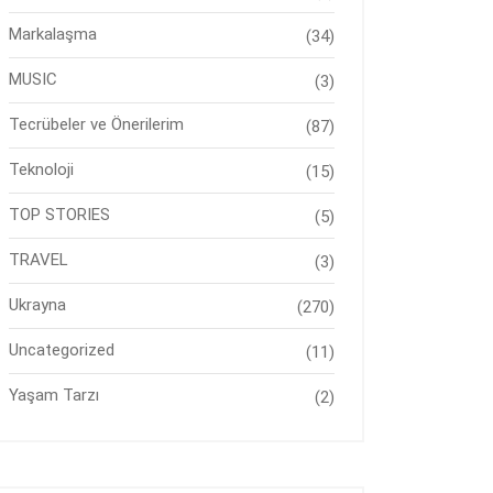
Markalaşma
(34)
MUSIC
(3)
Tecrübeler ve Önerilerim
(87)
Teknoloji
(15)
TOP STORIES
(5)
TRAVEL
(3)
Ukrayna
(270)
Uncategorized
(11)
Yaşam Tarzı
(2)