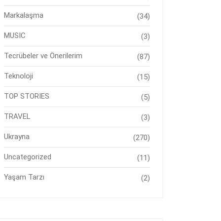
Markalaşma
(34)
MUSIC
(3)
Tecrübeler ve Önerilerim
(87)
Teknoloji
(15)
TOP STORIES
(5)
TRAVEL
(3)
Ukrayna
(270)
Uncategorized
(11)
Yaşam Tarzı
(2)