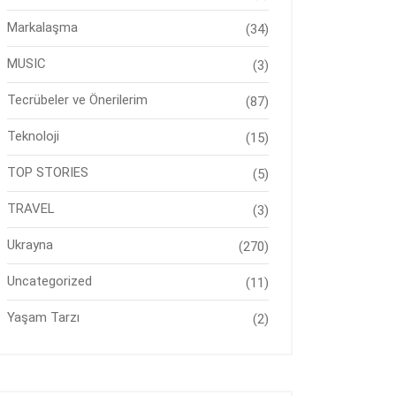
Markalaşma
(34)
MUSIC
(3)
Tecrübeler ve Önerilerim
(87)
Teknoloji
(15)
TOP STORIES
(5)
TRAVEL
(3)
Ukrayna
(270)
Uncategorized
(11)
Yaşam Tarzı
(2)