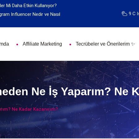
ler Mi Daha Etkin Kullanıyor?
9 C I
gram Influencer Nedir ve Nasıl
ımda
Affiliate Marketing
Tecrübeler ve Önerilerim ✨
meden Ne İş Yaparım? Ne 
arım? Ne Kadar Kazanırım?