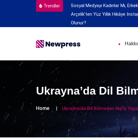
Sosyal Medyayı Kadınlar Mı, Erkek
Trendler
Arçelik’ten Yüz Yıllık Hikâye
Insta
Olunur?
Hakk
Ukrayna’da Dil Bil
Home
Ukrayna’da Dil Bilmeden Ne İş Yap