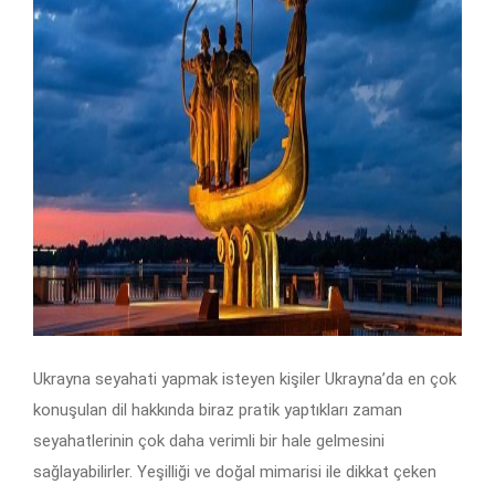
Ukrayna seyahati yapmak isteyen kişiler Ukrayna’da en çok
konuşulan dil hakkında biraz pratik yaptıkları zaman
seyahatlerinin çok daha verimli bir hale gelmesini
sağlayabilirler. Yeşilliği ve doğal mimarisi ile dikkat çeken