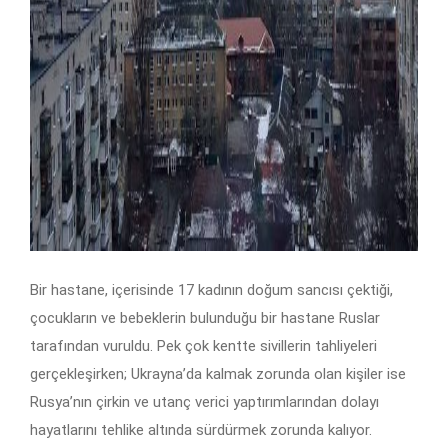
Bir hastane, içerisinde 17 kadının doğum sancısı çektiği,
çocukların ve bebeklerin bulunduğu bir hastane Ruslar
tarafından vuruldu. Pek çok kentte sivillerin tahliyeleri
gerçekleşirken; Ukrayna’da kalmak zorunda olan kişiler ise
Rusya’nın çirkin ve utanç verici yaptırımlarından dolayı
hayatlarını tehlike altında sürdürmek zorunda kalıyor.