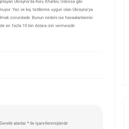
ırlayan Ukrayna’da Kiev, Kharkiv, Odessa gibi
nuyor. Yaz ve kış tatillerine uygun olan Ukrayna’ya
 olmak zorundadır. Bunun nedeni ise havaalanlarının
e en fazla 10 bin dolara izin vermesidir.
Gerekli alanlar
*
ile işaretlenmişlerdir