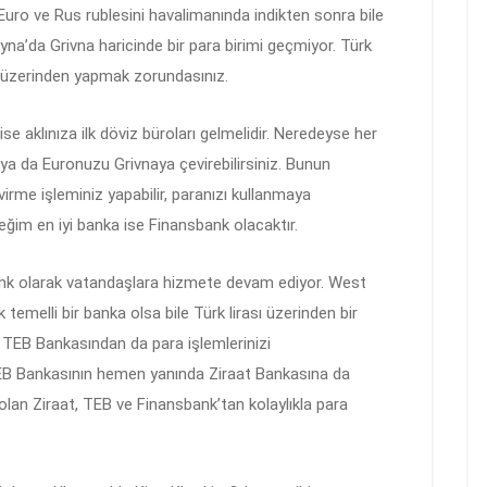
 Euro ve Rus rublesini havalimanında indikten sonra bile
ayna’da Grivna haricinde bir para birimi geçmiyor. Türk
a üzerinden yapmak zorundasınız.
e aklınıza ilk döviz büroları gelmelidir. Neredeyse her
 ya da Euronuzu Grivnaya çevirebilirsiniz. Bunun
irme işleminiz yapabilir, paranızı kullanmaya
eğim en iyi banka ise Finansbank olacaktır.
nk olarak vatandaşlara hizmete devam ediyor. West
temelli bir banka olsa bile Türk lirası üzerinden bir
 TEB Bankasından da para işlemlerinizi
 TEB Bankasının hemen yanında Ziraat Bankasına da
olan Ziraat, TEB ve Finansbank’tan kolaylıkla para