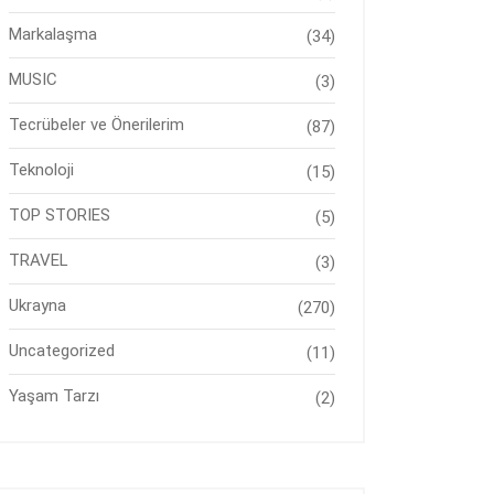
Markalaşma
(34)
MUSIC
(3)
Tecrübeler ve Önerilerim
(87)
Teknoloji
(15)
TOP STORIES
(5)
TRAVEL
(3)
Ukrayna
(270)
Uncategorized
(11)
Yaşam Tarzı
(2)