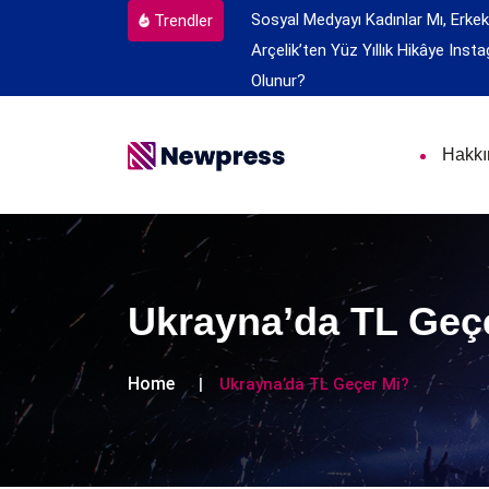
Sosyal Medyayı Kadınlar Mı, Erkek
Trendler
Arçelik’ten Yüz Yıllık Hikâye
Insta
Olunur?
Hakk
Ukrayna’da TL Geç
Home
Ukrayna’da TL Geçer Mi?