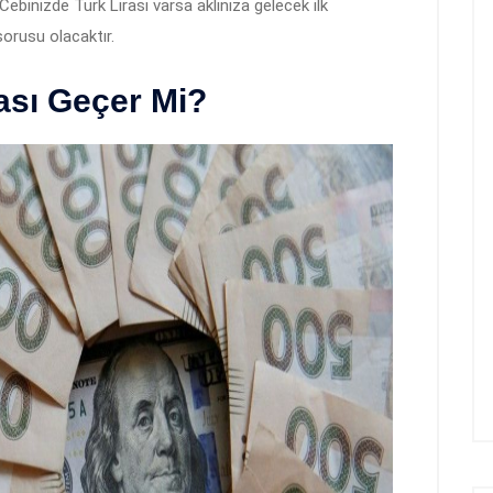
ebinizde Türk Lirası varsa aklınıza gelecek ilk
sorusu olacaktır.
ası Geçer Mi?