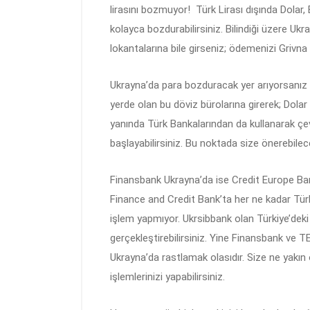
lirasını bozmuyor! Türk Lirası dışında Dolar,
kolayca bozdurabilirsiniz. Bilindiği üzere Ukr
lokantalarına bile girseniz; ödemenizi Grivn
Ukrayna’da para bozduracak yer arıyorsanız is
yerde olan bu döviz bürolarına girerek; Dolar
yanında Türk Bankalarından da kullanarak çev
başlayabilirsiniz. Bu noktada size önerebilec
Finansbank Ukrayna’da ise Credit Europe Ba
Finance and Credit Bank’ta her ne kadar Türk 
işlem yapmıyor. Ukrsibbank olan Türkiye’deki
gerçekleştirebilirsiniz. Yine Finansbank ve
Ukrayna’da rastlamak olasıdır. Size ne yakın 
işlemlerinizi yapabilirsiniz.