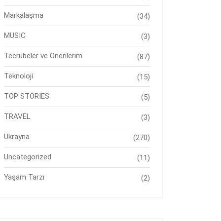
Markalaşma
(34)
MUSIC
(3)
Tecrübeler ve Önerilerim
(87)
Teknoloji
(15)
TOP STORIES
(5)
TRAVEL
(3)
Ukrayna
(270)
Uncategorized
(11)
Yaşam Tarzı
(2)