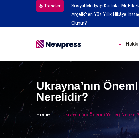
Sosyal Medyayı Kadınlar Mı, Erkek
Trendler
Arçelik’ten Yüz Yıllık Hikâye
Insta
Olunur?
Hakk
Ukrayna’nın Önemli
Nerelidir?
Home
Ukrayna’nın Önemli Yerleri Nereler?