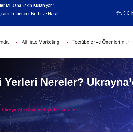
ler Mi Daha Etkin Kullanıyor?
9 C I
gram Influencer Nedir ve Nasıl
ımda
Affiliate Marketing
Tecrübeler ve Önerilerim ✨
 Yerleri Nereler? Ukrayna’
 Ukrayna’da Gezilecek Yerler Nerelidir?