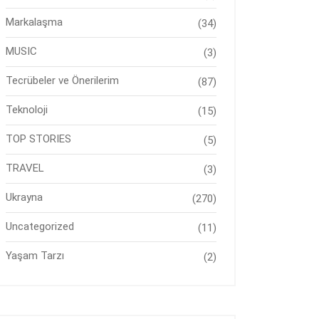
Markalaşma
(34)
MUSIC
(3)
Tecrübeler ve Önerilerim
(87)
Teknoloji
(15)
TOP STORIES
(5)
TRAVEL
(3)
Ukrayna
(270)
Uncategorized
(11)
Yaşam Tarzı
(2)