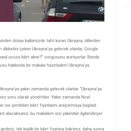
sinden dolayı kalbimizde taht kuran Ukrayna, dillerden
in dikkatini çeken Ukrayna’ya gelecek olanlar, Google
sıl ucuza bilet alınır?” sorgusunu aratıyorlar. Bende
onusu hakkında bir makale hazırladım! Ukrayna’ya
n Ukrayna’ya yakın zamanda gelecek olanlar “Ukrayna’ya
 kez soru olarak yönelttiler. Yakın zamanda Noel
ler ise şimdiden bilet fiyatlarını araştırmaya başladı.
ileti alacaksanız; bu makalem sizi yakından ilgilendiriyor.
irdiniz, tek kişilik bir bilet fiyatına baktınız; daha sonra