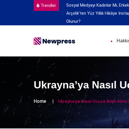
Sosyal Medyayı Kadınlar Mı, Erkek
Trendler
Arçelik’ten Yüz Yıllık Hikâye
Insta
Olunur?
Hakk
Ukrayna’ya Nasıl Uc
Home
Ukrayna’ya Nasıl Ucuza Bilet Alınır