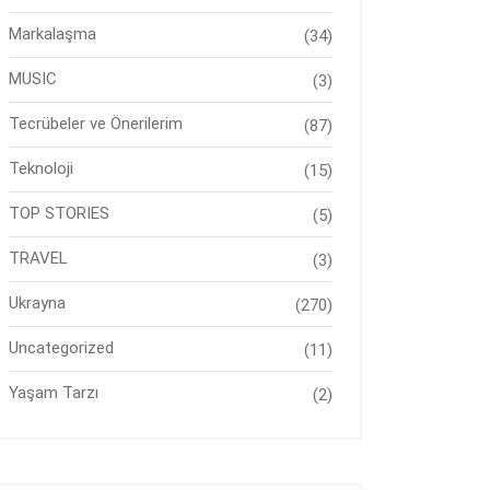
Markalaşma
(34)
MUSIC
(3)
Tecrübeler ve Önerilerim
(87)
Teknoloji
(15)
TOP STORIES
(5)
TRAVEL
(3)
Ukrayna
(270)
Uncategorized
(11)
Yaşam Tarzı
(2)