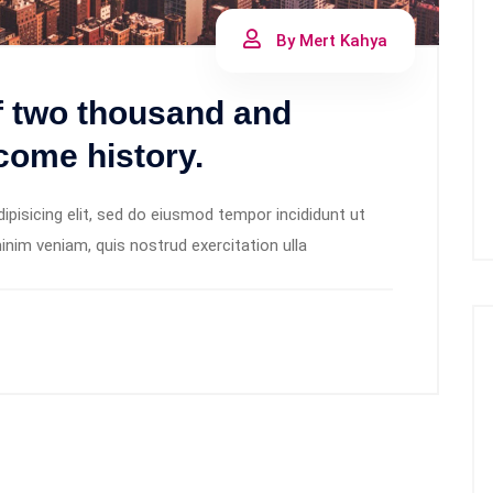
By Mert Kahya
of two thousand and
come history.
pisicing elit, sed do eiusmod tempor incididunt ut
inim veniam, quis nostrud exercitation ulla