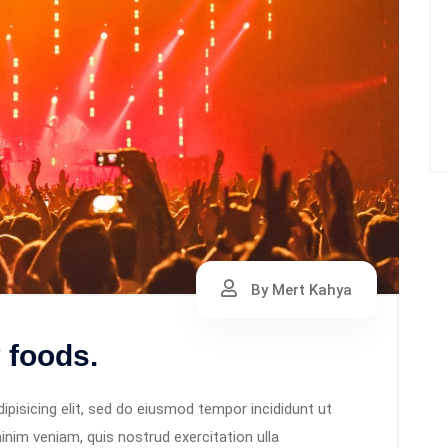
By Mert Kahya
y foods.
pisicing elit, sed do eiusmod tempor incididunt ut
inim veniam, quis nostrud exercitation ulla