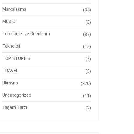
Markalaşma
(34)
MUSIC
(3)
Tecrübeler ve Önerilerim
(87)
Teknoloji
(15)
TOP STORIES
(5)
TRAVEL
(3)
Ukrayna
(270)
Uncategorized
(11)
Yaşam Tarzı
(2)